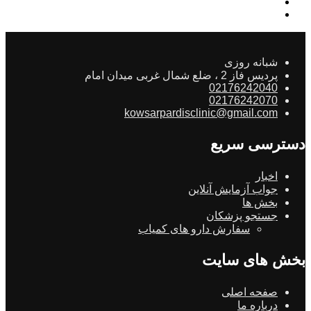
شبانه روزی
پردیس فاز 2 ، ضلع شمال غربی میدان امام
02176242040
02176242070
kowsarpardisclinic@gmail.com
دسترسی سریع
اخبار
جواب آزمایش آنلاین
بخش ها
جستجو پزشکان
سفارش دارو های کمیاب
بخش های سایت
صفحه اصلی
درباره ما