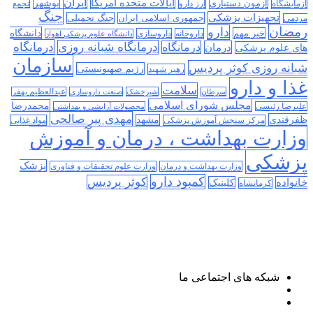
ایران
ایالات متحده امریکا
آزمون دستیاری
بوشهر
آزمایشگاه
ارز دارو
تجمع
جنگ
تجهیزات پزشکی
جمهوری اسلامی ایران
جنگ تحمیلی
مردمی
رمضان
دارو
دانشگاه
خبر مهم
داروخانه
داروسازی
دانشگاه علوم پزشکی اهواز
درمانگاه
درمانگاه شبانه روزی
درمان
درمانگاه
های علوم پزشکی
سازمان
شبانه روزی کوثر پردیس
رژیم صهیونیستی
رهبر شهید
غذا و دارو
سلامت
سرطان
شیرخشک
صنعت داروسازی
عبدالعظیم بهفر
مجلس شورای اسلامی
محمدرضا
علیرضا رئیسی
محصولات آرایشی و بهداشتی
مهدی پیر صالحی
ظفرقندی
مشهد
مرکز سنجش آموزش پزشکی
مواد غذایی
وزارت بهداشت ، درمان و آموزش
پزشکی
پزشک
وزارت بهداشت و درمان
وزارت علوم تحقیقات و فناوری
کمبود دارو
کوثر پردیس
خانواده
کلینیک
کرمانشاه
شبکه های اجتماعی ما