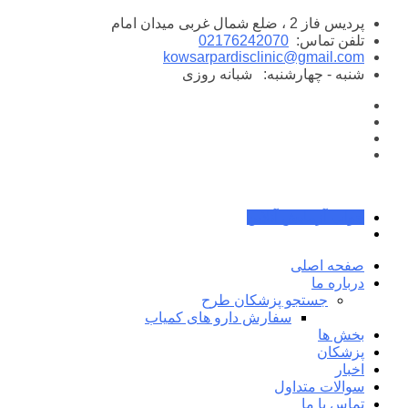
پرش
پردیس فاز 2 ، ضلع شمال غربی میدان امام
به
تلفن تماس:
02176242070
محتوا
kowsarpardisclinic@gmail.com
شنبه - چهارشنبه:
شبانه روزی
جواب آزمایش آنلاین
صفحه اصلی
درباره ما
جستجو پزشکان طرح
سفارش دارو های کمیاب
بخش ها
پزشکان
اخبار
سوالات متداول
تماس با ما