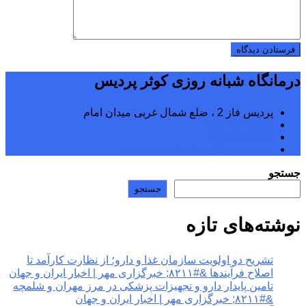
درمانگاه شبانه روزی کوثر پردیس
پردیس فاز 2 ، ضلع شمال غربی میدان امام
02176242040
02176242070
kowsarpardisclinic@gmail.com
جستجو
جستجو
نوشته‌های تازه
تشریح دو اولویت سازمان غذا و دارو؛ از نظارت کارآمد تا
اصلاح فرآیندها &#۸۲۱۱; خبرگزاری مهر | اخبار ایران و جهان
تامین پایدار دارو و تجهیزات پزشکی در مرز مهران و شلمچه
&#۸۲۱۱; خبرگزاری مهر | اخبار ایران و جهان