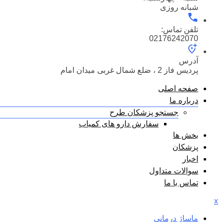
شبانه روزی
تلفن تماس:
02176242070
آدرس
پردیس فاز 2 ، ضلع شمال غربی میدان امام
صفحه اصلی
درباره ما
جستجو پزشکان طرح
سفارش دارو های کمیاب
بخش ها
پزشکان
اخبار
سوالات متداول
تماس با ما
x
ماساژ درمانی