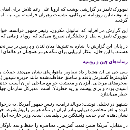
نیویورک تایمز
به نوشته این روزنامه آمریکایی، نشست رهبران فرانسه، بریتانیا، آلم
گرفت.
این گزارش می‌افزاید که امانوئل مکرون، رئیس‌جمهور فرانسه، خواس
نیویورک تایمز به نقل از تحلیلگران تصریح می‌کند که اروپا تا زمانی که
در پایان این گزارش با اشاره به تنش‌ها میان لندن و پاریس بر سر نح
هستند. با این حال، ابتکار اروپایی برای تنگه هرمز همچنان در هاله‌ای
رسانه‌های چین و روسیه
سی جی تی ان هشدار داد تصاویر ماهواره‌ای نشان می‌دهد حملات هوا
کیلومترها گسترش یافته و مناطق حفاظت‌شده مانند جزیره شیدور (محل
صخره‌های مرجانی، آبزیان و معیشت جوامع ساحلی ایران آسیب جدی وار
اسیدی بوده و برای پوست و ریه خطرناک است. مدیرکل سازمان جهانی ب
خطر می‌اندازد.
شینهوا در تحلیلی نوشت: دونالد ترامپ، رئیس‌جمهور آمریکا، به درخواس
کرده و لغو محاصره دریایی بنادر ایران در تنگه هرمز را پیش‌شرط خو
نشان‌دهنده عدم جدیت واشنگتن در دیپلماسی است. وزیر خارجه ایر
در مقابل، آمریکا ضمن تمدید آتش‌بس، محاصره را حفظ و سه ناوگان 