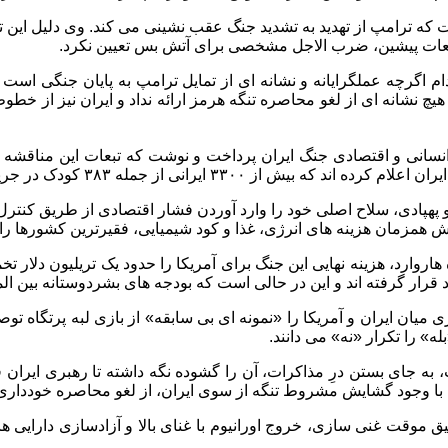
ست که ترامپ از تهدید به تشدید جنگ عقب نشینی می کند. وی دلیل این
 دفعات پیشین، ضرب الاجل مشخصی برای آتش بس تعیین نکرد.
م اگرچه عملگرایانه و نشانه ای از تمایل ترامپ به پایان جنگی اس
چ نشانه ای از لغو محاصره تنگه هرمز ارائه نداد و ایران نیز از خطو
انسانی و اقتصادی جنگ ایران پرداخت و نوشت که تبعات این مناقشه ف
ن حملات آمریکا و رژیم صهیونیستی جان خود را از دست داده اند.
پهپادی، سلاح اصلی خود را وارد آوردن فشار اقتصادی از طریق کنترل 
یش همزمان هزینه های انرژی، غذا و کود شیمیایی، فقیرترین کشورها را
اه هاروارد، هزینه نهایی این جنگ برای آمریکا را حدود یک تریلیون دلا
ی میان ایران و آمریکا را «نمونه ای بی سابقه» از بازی لبه پرتگاه ت
له» را تکرار «نه» می دانند.
به جای بستن درِ مذاکرات، آن را گشوده نگه داشته تا رهبری ایران 
پ با وجود گشایش مشروط تنگه از سوی ایران، از لغو محاصره خودداری
ق موقت غنی سازی، خروج اورانیوم با غنای بالا و آزادسازی دارایی های