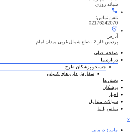
شبانه روزی
تلفن تماس:
02176242070
آدرس
پردیس فاز 2 ، ضلع شمال غربی میدان امام
صفحه اصلی
درباره ما
جستجو پزشکان طرح
سفارش دارو های کمیاب
بخش ها
پزشکان
اخبار
سوالات متداول
تماس با ما
x
ماساژ درمانی