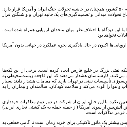
در گزارشی نوشت که اروپا علی رغم تلاش برای ایفای نقش در بحران تنگه هرمز و برگزاری نشست پاریس با حضور نزدیک به ۵۰ کشور، همچنان در حاشیه تحولات جنگ ایران و آمریکا قرار دارد.
اع تحولات میدانی و تصمیم‌گیری‌های یک‌جانبه تهران و واشنگتن قرار
 این دیدگاه با اختلاف‌نظر میان متحدان اروپایی همراه شده است.
دلات نخواهد بود.
روپایی‌ها اکنون در حال یادگیری نحوه عملکرد در جهانی بدون آمریکا
که نفتی بزرگ در خلیج فارس ایجاد کرده است. برخی از این لکه‌ها
د می‌کنند. کارشناسان هشدار می‌دهند که این فاجعه زیست‌محیطی به
‌سوزی تأسیسات نفتی در تهران بارید که مقامات هشدار دادند بسیار
 هوا را آلوده می‌کند و سلامت کودکان، سالمندان و بیماران را به
تعیین نکرد. با این حال، ایران از شرکت در دور دوم مذاکرات خودداری
قض آتش‌بس از سوی آمریکا (از جمله حمله به یک کشتی تجاری ایرانی)
ط قرمز مذاکرات است.
بس بیشتر یک مانور تاکتیکی برای خرید زمان است تا گامی قطعی به