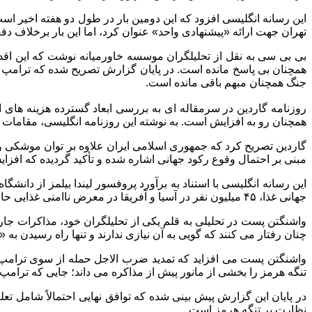
این رسانه انگلیسی افزود که این دومین بار در طول دو هفته اخیر ا
تهران جهت ارائه «پیشنهادی واحد» عنوان کرد، اما این بار برخلاف
بی بی سی به نقل از تحلیلگران موسسه خاورمیانه نوشت که این اقدا
همچنان بی پاسخ مانده است. در پایان گزارش تصریح شده که ترامپ هی
جنگ همچنان مبهم باقی مانده است.
روزنامه گاردین در سرمقاله ای به بررسی ابعاد گسترده هزینه های 
همچنان رو به افزایش است. به نوشته این روزنامه انگلیسی، مقامات ایران اعلام کرده اند که بیش از ۳۳۰۰ ایرانی از جمله ۳۸۳ کودک در جریا
گاردین تصریح کرد که جمهوری اسلامی ایران علاوه بر توان موشکی و 
مبنی بر احتمال وقوع رکود جهانی اشاره شده و تأکید گردیده که افزا
این رسانه انگلیسی با استناد به برآورد پروفسور لیندا بیلمز از دانشگ
جهانی غذا، ۴۵ میلیون نفر در آسیا و آفریقا در معرض ناامنی غذایی حاد قرار گرفته اند و این در حالی است که بودجه های بشردوستانه بین المللی به شدت کاهش یافته است.
واشنگتن پست
در تحلیلی به قلم یکی از تحلیلگران خود، مذاکرات جار
چنان رفتار می کنند که گویی به آن نیازی ندارند و تنها راه رسیدن به «ب
واشنگتن پست می افزاید که تمدید ضرب الاجل حمله از سوی ترامپ، 
تنگه هرمز را بخشی از مانور پیش از مذاکره می داند؛ جایی که ترام
در پایان این گزارش پیش بینی شده که توافق نهایی احتمالاً شامل تعلی
نظارت بر تنگه هرمز است.