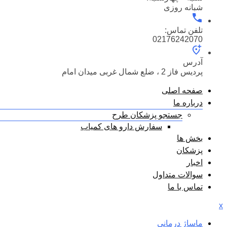
شبانه روزی
تلفن تماس:
02176242070
آدرس
پردیس فاز 2 ، ضلع شمال غربی میدان امام
صفحه اصلی
درباره ما
جستجو پزشکان طرح
سفارش دارو های کمیاب
بخش ها
پزشکان
اخبار
سوالات متداول
تماس با ما
x
ماساژ درمانی