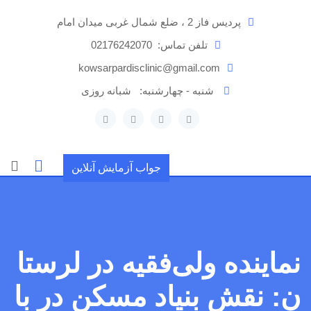
رش
پردیس فاز 2 ، ضلع شمال غربی میدان امام
ه
حتوا
تلفن تماس:
02176242070
kowsarpardisclinic@gmail.com
شنبه - چهارشنبه:
شبانه روزی
جواب آزمایش آنلاین
نماینده ولی‌فقیه در لرستا
ن: نقش بنیاد مسکن در با