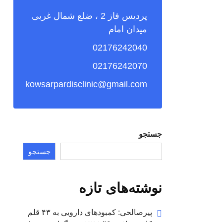
پردیس فاز 2 ، ضلع شمال غربی
میدان امام
02176242040
02176242070
kowsarpardisclinic@gmail.com
جستجو
جستجو
نوشته‌های تازه
پیرصالحی: کمبودهای دارویی به ۴۳ قلم