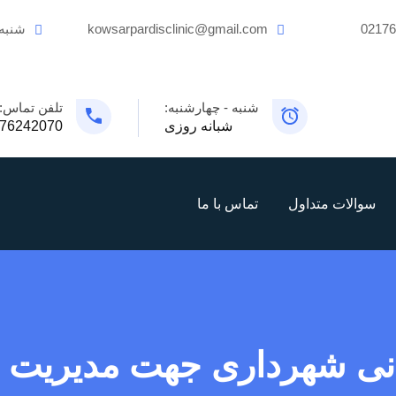
0217
kowsarpardisclinic@gmail.com
شنبه
شنبه - چهارشنبه:
تلفن تماس:
شبانه روزی
76242070
سوالات متداول
تماس با ما