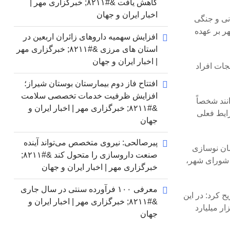
کاهش یافت &#۸۲۱۱; خبرگزاری مهر |
اخبار ایران و جهان
نی و جنگی
ح شهر بر عهده
افزایش سهمیه داروهای زائران اربعین در
استان های مرزی &#۸۲۱۱; خبرگزاری مهر
| اخبار ایران و جهان
جات افراد
افتتاح فاز دوم بیمارستان بوستان شیراز؛
افزایش ظرفیت خدمات تخصصی سلامت
نند شخصاً
&#۸۲۱۱; خبرگزاری مهر | اخبار ایران و
رایط فعلی
جهان
پیرصالحی: نیروی متخصص می‌تواند آینده
مان نوسازی
صنعت داروسازی را متحول کند &#۸۲۱۱;
 شورای شهر،
خبرگزاری مهر | اخبار ایران و جهان
معرفی ۱۰۰ فرآورده سنتی در سال جاری
لحاظ شده است، تصریح کرد: در این
&#۸۲۱۱; خبرگزاری مهر | اخبار ایران و
شد که به شهردار تهران اجازه می‌دهد در صورت وقوع جنگ، تا ۴ درصد از کل بودجه شهرداری، معادل حدود ۱۳ هزار میلیارد
جهان