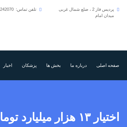
رش
پردیس فاز 2 ، ضلع شمال غربی
تلفن تماس:
6242070
ه
میدان امام
حتوا
صفحه اصلی
درباره ما
بخش ها
پزشکان
اخبار