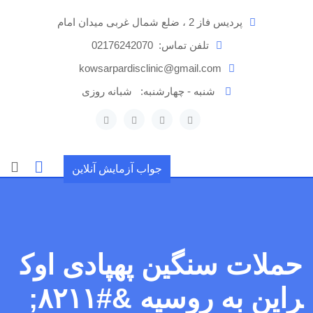
رش
پردیس فاز 2 ، ضلع شمال غربی میدان امام
ه
حتوا
تلفن تماس:
02176242070
kowsarpardisclinic@gmail.com
شنبه - چهارشنبه:
شبانه روزی
جواب آزمایش آنلاین
حملات سنگین پهپادی اوک
راین به روسیه &#۸۲۱۱;