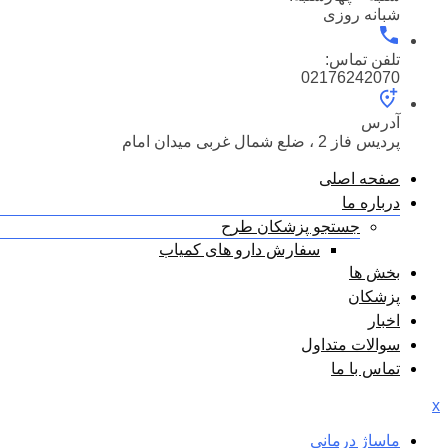
شبانه روزی
تلفن تماس:
02176242070
آدرس
پردیس فاز 2 ، ضلع شمال غربی میدان امام
صفحه اصلی
درباره ما
جستجو پزشکان طرح
سفارش دارو های کمیاب
بخش ها
پزشکان
اخبار
سوالات متداول
تماس با ما
x
ماساژ درمانی