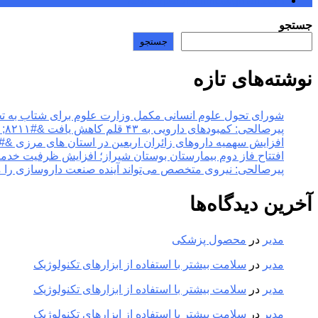
kowsarpardisclinic@gmail.com
جستجو
جستجو
نوشته‌های تازه
شورای تحول علوم انسانی مکمل وزارت علوم برای شتاب به تحول در آموزش عالی &#۸۲۱۱; خ
پیرصالحی: کمبودهای دارویی به ۴۳ قلم کاهش یافت &#۸۲۱۱; خبرگزاری مهر | اخبار ایران و جهان
افزایش سهمیه داروهای زائران اربعین در استان های مرزی &#۸۲۱۱; خبرگزاری مهر | اخبار ایران و جهان
افتتاح فاز دوم بیمارستان بوستان شیراز؛ افزایش ظرفیت خدمات تخصصی سلامت &#۸۲۱۱; خبر
پیرصالحی: نیروی متخصص می‌تواند آینده صنعت داروسازی را متحول کند &#۸۲۱۱; خبرگزاری مهر |
آخرین دیدگاه‌ها
مدیر
در
محصول پزشکی
مدیر
در
سلامت بیشتر با استفاده از ابزارهای تکنولوژیک
مدیر
در
سلامت بیشتر با استفاده از ابزارهای تکنولوژیک
مدیر
در
سلامت بیشتر با استفاده از ابزارهای تکنولوژیک