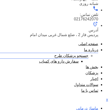
شبانه روزی
تلفن تماس:
02176242070
آدرس
پردیس فاز 2 ، ضلع شمال غربی میدان امام
صفحه اصلی
درباره ما
جستجو پزشکان طرح
سفارش دارو های کمیاب
بخش ها
پزشکان
اخبار
سوالات متداول
تماس با ما
x
ماساژ درمانی