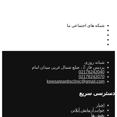
شبکه های اجتماعی ما
شبانه روزی
پردیس فاز 2 ، ضلع شمال غربی میدان امام
02176242040
02176242070
kowsarpardisclinic@gmail.com
دسترسی سریع
اخبار
جواب آزمایش آنلاین
بخش ها