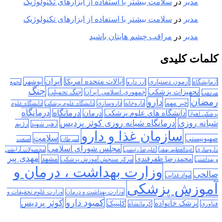
مدیر
در
سلامت بیشتر با استفاده از ابزارهای تکنولوژیک
مدیر
در
سلامت بیشتر با استفاده از ابزارهای تکنولوژیک
مدیر
در
مراقب چشم هایتان باشید
کلمات کلیدی
ایران
ایالات متحده امریکا
بوشهر
آزمون دستیاری
آزمایشگاه
ارز دارو
تجمع
جنگ
تجهیزات پزشکی
جمهوری اسلامی ایران
جنگ تحمیلی
مردمی
رمضان
دارو
خبر مهم
داروخانه
داروسازی
دانشگاه علوم پزشکی
دانشگاه علوم
درمانگاه
درمان
درمانگاه
دانشگاه های علوم پزشکی
پزشکی اهواز
درمانگاه شبانه روزی کوثر پردیس
شبانه روزی
رژیم
رهبر شهید
سازمان غذا و دارو
سلامت
صهیونیستی
سرطان
صنعت
مجلس شورای اسلامی
داروسازی
عبدالعظیم بهفر
علیرضا رئیسی
محصولات آرایشی
مهدی پیر
محمدرضا ظفرقندی
مشهد
مرکز سنجش آموزش پزشکی
و بهداشتی
وزارت بهداشت ، درمان و
صالحی
مواد غذایی
آموزش پزشکی
وزارت بهداشت و درمان
وزارت علوم تحقیقات و
کمبود دارو
کوثر پردیس
پزشک خانواده
کلینیک
فناوری
کرمانشاه