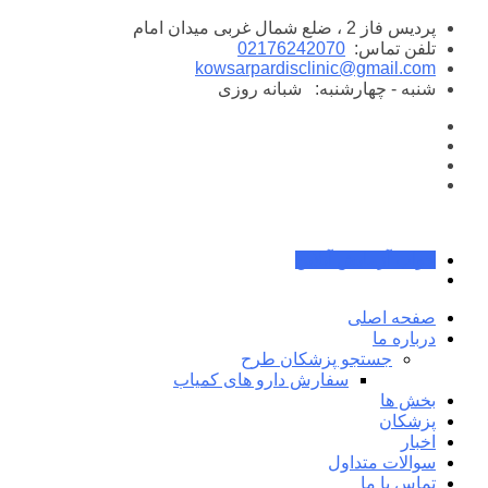
پرش
پردیس فاز 2 ، ضلع شمال غربی میدان امام
به
تلفن تماس:
02176242070
محتوا
kowsarpardisclinic@gmail.com
شنبه - چهارشنبه:
شبانه روزی
جواب آزمایش آنلاین
صفحه اصلی
درباره ما
جستجو پزشکان طرح
سفارش دارو های کمیاب
بخش ها
پزشکان
اخبار
سوالات متداول
تماس با ما