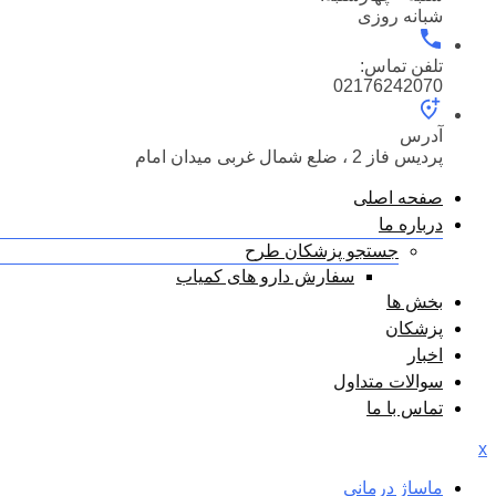
شبانه روزی
تلفن تماس:
02176242070
آدرس
پردیس فاز 2 ، ضلع شمال غربی میدان امام
صفحه اصلی
درباره ما
جستجو پزشکان طرح
سفارش دارو های کمیاب
بخش ها
پزشکان
اخبار
سوالات متداول
تماس با ما
x
ماساژ درمانی