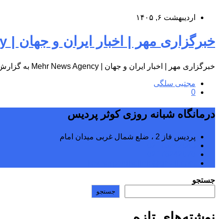
اردیبهشت ۶, ۱۴۰۵
خبرگزاری مهر | اخبار ایران و جهان | Mehr News Agency
خبرگزاری مهر | اخبار ایران و جهان | Mehr News Agency به گزارش پایگاه اطلاع‌رسانی درمانگاه شبانه‌روزی کوثر پردیس، به…
مجتبی سلگی
0
درمانگاه شبانه روزی کوثر پردیس
پردیس فاز 2 ، ضلع شمال غربی میدان امام
02176242040
02176242070
kowsarpardisclinic@gmail.com
جستجو
جستجو
نوشته‌های تازه