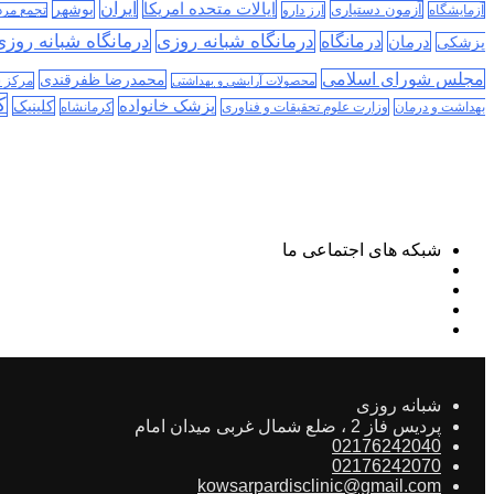
ایران
ایالات متحده امریکا
آزمون دستیاری
بوشهر
آزمایشگاه
ارز دارو
تجمع مر
درمانگاه شبانه روز
درمانگاه شبانه روزی
درمان
درمانگاه
پزشکی
مجلس شورای اسلامی
محمدرضا ظفرقندی
مرکز 
محصولات آرایشی و بهداشتی
ک
پزشک خانواده
کلینیک
بهداشت و درمان
وزارت علوم تحقیقات و فناوری
کرمانشاه
شبکه های اجتماعی ما
شبانه روزی
پردیس فاز 2 ، ضلع شمال غربی میدان امام
02176242040
02176242070
kowsarpardisclinic@gmail.com