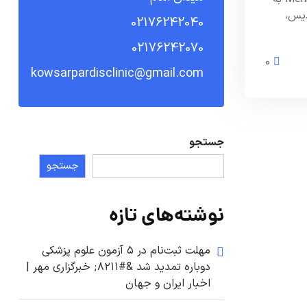
دیس،
02176242040
02176242070
0
kowsarpardisclinic@gmail.com
جستجو
جستجو
نوشته‌های تازه
مهلت ثبت‌نام در ۵ آزمون علوم پزشکی
دوباره تمدید شد &#۸۲۱۱; خبرگزاری مهر |
اخبار ایران و جهان