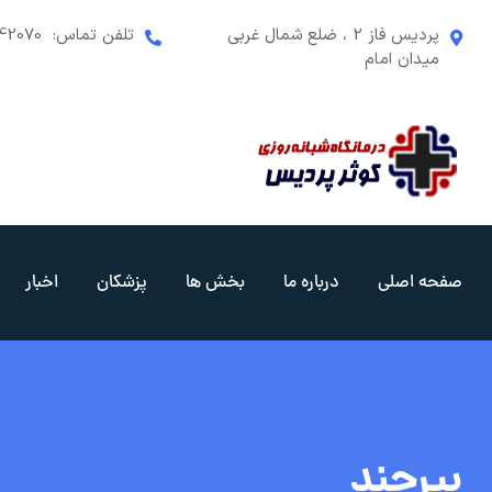
رش
پردیس فاز 2 ، ضلع شمال غربی
تلفن تماس:
42070
ه
میدان امام
حتوا
صفحه اصلی
درباره ما
بخش ها
پزشکان
اخبار
بیرجند