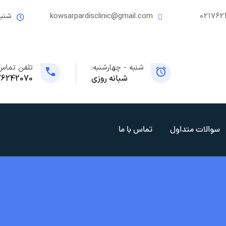
021762
kowsarpardisclinic@gmail.com
شنبه
شنبه - چهارشنبه:
تلفن تماس
شبانه روزی
76242070
سوالات متداول
تماس با ما