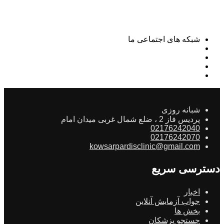
شبکه های اجتماعی ما
شبانه روزی
پردیس فاز 2 ، ضلع شمال غربی میدان امام
02176242040
02176242070
kowsarpardisclinic@gmail.com
دسترسی سریع
اخبار
جواب آزمایش آنلاین
بخش ها
جستجو پزشکان