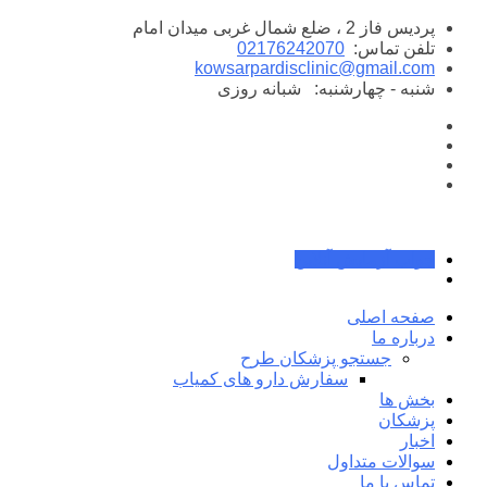
پرش
پردیس فاز 2 ، ضلع شمال غربی میدان امام
به
تلفن تماس:
02176242070
محتوا
kowsarpardisclinic@gmail.com
شنبه - چهارشنبه:
شبانه روزی
جواب آزمایش آنلاین
صفحه اصلی
درباره ما
جستجو پزشکان طرح
سفارش دارو های کمیاب
بخش ها
پزشکان
اخبار
سوالات متداول
تماس با ما