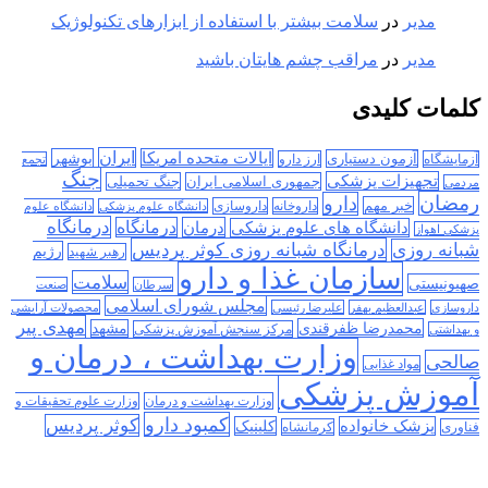
مدیر
در
سلامت بیشتر با استفاده از ابزارهای تکنولوژیک
مدیر
در
مراقب چشم هایتان باشید
کلمات کلیدی
ایران
ایالات متحده امریکا
بوشهر
آزمون دستیاری
آزمایشگاه
ارز دارو
تجمع
جنگ
تجهیزات پزشکی
جمهوری اسلامی ایران
جنگ تحمیلی
مردمی
رمضان
دارو
خبر مهم
داروخانه
داروسازی
دانشگاه علوم پزشکی
دانشگاه علوم
درمانگاه
درمان
درمانگاه
دانشگاه های علوم پزشکی
پزشکی اهواز
درمانگاه شبانه روزی کوثر پردیس
شبانه روزی
رژیم
رهبر شهید
سازمان غذا و دارو
سلامت
صهیونیستی
سرطان
صنعت
مجلس شورای اسلامی
داروسازی
عبدالعظیم بهفر
علیرضا رئیسی
محصولات آرایشی
مهدی پیر
محمدرضا ظفرقندی
مشهد
مرکز سنجش آموزش پزشکی
و بهداشتی
وزارت بهداشت ، درمان و
صالحی
مواد غذایی
آموزش پزشکی
وزارت بهداشت و درمان
وزارت علوم تحقیقات و
کمبود دارو
کوثر پردیس
پزشک خانواده
کلینیک
فناوری
کرمانشاه