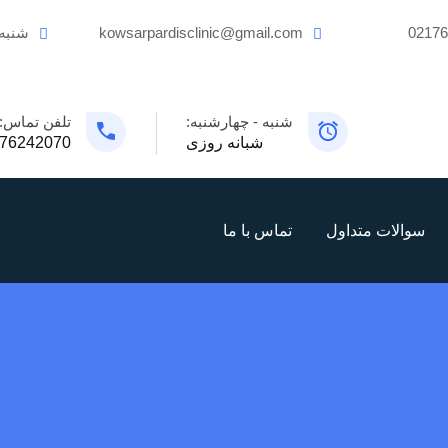
0217
kowsarpardisclinic@gmail.com
شنبه
شنبه - چهارشنبه:
تلفن تماس:
شبانه روزی
76242070
سوالات متداول
تماس با ما