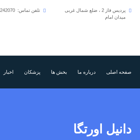
رش
پردیس فاز 2 ، ضلع شمال غربی
تلفن تماس:
6242070
ه
میدان امام
حتوا
صفحه اصلی
درباره ما
بخش ها
پزشکان
اخبار
دانیل اورتگا