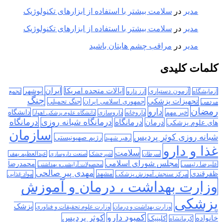
مدیر
در
سلامت بیشتر با استفاده از ابزارهای تکنولوژیک
مدیر
در
سلامت بیشتر با استفاده از ابزارهای تکنولوژیک
مدیر
در
مراقب چشم هایتان باشید
کلمات کلیدی
ایران
ایالات متحده امریکا
آزمون دستیاری
بوشهر
آزمایشگاه
ارز دارو
تجمع
جنگ
تجهیزات پزشکی
جمهوری اسلامی ایران
جنگ تحمیلی
مردمی
رمضان
دارو
دانشگاه
خبر مهم
داروخانه
داروسازی
دانشگاه علوم پزشکی اهواز
درمانگاه
درمانگاه شبانه روزی
درمان
درمانگاه
های علوم پزشکی
سازمان
شبانه روزی کوثر پردیس
رژیم صهیونیستی
رهبر شهید
غذا و دارو
سلامت
سرطان
شیرخشک
صنعت داروسازی
عبدالعظیم بهفر
مجلس شورای اسلامی
محمدرضا
علیرضا رئیسی
محصولات آرایشی و بهداشتی
مهدی پیر صالحی
ظفرقندی
مشهد
مرکز سنجش آموزش پزشکی
مواد غذایی
وزارت بهداشت ، درمان و آموزش
پزشکی
پزشک
وزارت بهداشت و درمان
وزارت علوم تحقیقات و فناوری
کمبود دارو
کوثر پردیس
خانواده
کلینیک
کرمانشاه