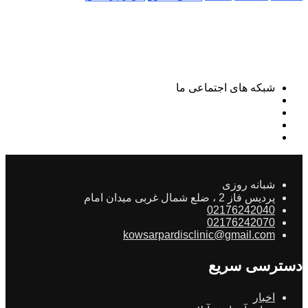
شبکه های اجتماعی ما
شبانه روزی
پردیس فاز 2 ، ضلع شمال غربی میدان امام
02176242040
02176242070
kowsarpardisclinic@gmail.com
دسترسی سریع
اخبار