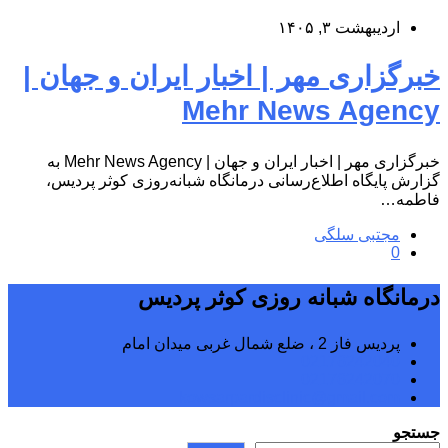
اردیبهشت ۳, ۱۴۰۵
خبرگزاری مهر | اخبار ایران و جهان |
Mehr News Agency
خبرگزاری مهر | اخبار ایران و جهان | Mehr News Agency به
گزارش پایگاه اطلاع‌رسانی درمانگاه شبانه‌روزی کوثر پردیس،
فاطمه…
مجتبی سلگی
0
درمانگاه شبانه روزی کوثر پردیس
پردیس فاز 2 ، ضلع شمال غربی میدان امام
02176242040
02176242070
kowsarpardisclinic@gmail.com
جستجو