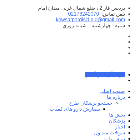
پرش
پردیس فاز 2 ، ضلع شمال غربی میدان امام
به
تلفن تماس:
02176242070
محتوا
kowsarpardisclinic@gmail.com
شنبه - چهارشنبه:
شبانه روزی
جواب آزمایش آنلاین
صفحه اصلی
درباره ما
جستجو پزشکان طرح
سفارش دارو های کمیاب
بخش ها
پزشکان
اخبار
سوالات متداول
تماس با ما