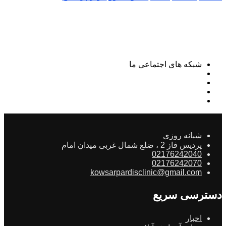
شبکه های اجتماعی ما
شبانه روزی
پردیس فاز 2 ، ضلع شمال غربی میدان امام
02176242040
02176242070
kowsarpardisclinic@gmail.com
دسترسی سریع
اخبار