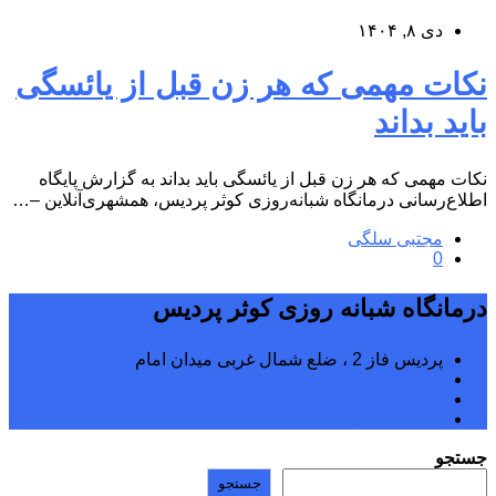
دی ۸, ۱۴۰۴
نکات مهمی که هر زن قبل از یائسگی
باید بداند
نکات مهمی که هر زن قبل از یائسگی باید بداند به گزارش پایگاه
اطلاع‌رسانی درمانگاه شبانه‌روزی کوثر پردیس، همشهری‌آنلاین –…
مجتبی سلگی
0
درمانگاه شبانه روزی کوثر پردیس
پردیس فاز 2 ، ضلع شمال غربی میدان امام
02176242040
02176242070
kowsarpardisclinic@gmail.com
جستجو
جستجو