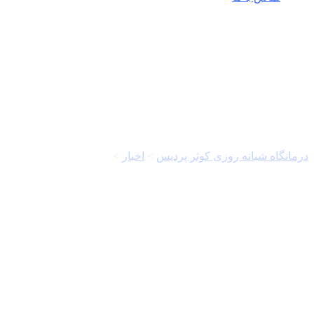
زنان – یائسگی
درمانگاه شبانه روزی کوثر پردیس
>
اخبار
>
زنان - یائسگی