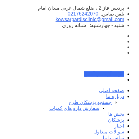
پرش
پردیس فاز 2 ، ضلع شمال غربی میدان امام
به
تلفن تماس:
02176242070
محتوا
kowsarpardisclinic@gmail.com
شنبه - چهارشنبه:
شبانه روزی
جواب آزمایش آنلاین
صفحه اصلی
درباره ما
جستجو پزشکان طرح
سفارش دارو های کمیاب
بخش ها
پزشکان
اخبار
سوالات متداول
تماس با ما