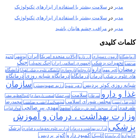
مدیر
در
سلامت بیشتر با استفاده از ابزارهای تکنولوژیک
مدیر
در
سلامت بیشتر با استفاده از ابزارهای تکنولوژیک
مدیر
در
مراقب چشم هایتان باشید
کلمات کلیدی
ایران
ایالات متحده امریکا
آزمون دستیاری
بوشهر
آزمایشگاه
ارز دارو
تجمع
جنگ
تجهیزات پزشکی
جمهوری اسلامی ایران
جنگ تحمیلی
مردمی
رمضان
دارو
دانشگاه
خبر مهم
داروخانه
داروسازی
دانشگاه علوم پزشکی اهواز
درمانگاه
درمانگاه شبانه روزی
درمان
درمانگاه
های علوم پزشکی
سازمان
شبانه روزی کوثر پردیس
رژیم صهیونیستی
رهبر شهید
غذا و دارو
سلامت
سرطان
شیرخشک
صنعت داروسازی
عبدالعظیم بهفر
مجلس شورای اسلامی
محمدرضا
علیرضا رئیسی
محصولات آرایشی و بهداشتی
مهدی پیر صالحی
ظفرقندی
مشهد
مرکز سنجش آموزش پزشکی
مواد غذایی
وزارت بهداشت ، درمان و آموزش
پزشکی
پزشک
وزارت بهداشت و درمان
وزارت علوم تحقیقات و فناوری
کمبود دارو
کوثر پردیس
خانواده
کلینیک
کرمانشاه