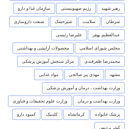
رهبر شهید
رژیم صهیونیستی
سازمان غذا و دارو
سرطان
سلامت
شیرخشک
صنعت داروسازی
عبدالعظیم بهفر
علیرضا رئیسی
مجلس شورای اسلامی
محصولات آرایشی و بهداشتی
محمدرضا ظفرقندی
مرکز سنجش آموزش پزشکی
مشهد
مهدی پیر صالحی
مواد غذایی
وزارت بهداشت ، درمان و آموزش پزشکی
وزارت بهداشت و درمان
وزارت علوم تحقیقات و فناوری
پزشک خانواده
کرمانشاه
کلینیک
کمبود دارو
کوثر پردیس