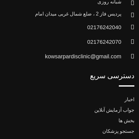
شبانه روزی
پردیس فاز 2 ، ضلع شمال غربی میدان امام
02176242040
02176242070
kowsarpardisclinic@gmail.com
دسترسی سریع
اخبار
جواب آزمایش آنلاین
بخش ها
جستجو پزشکان