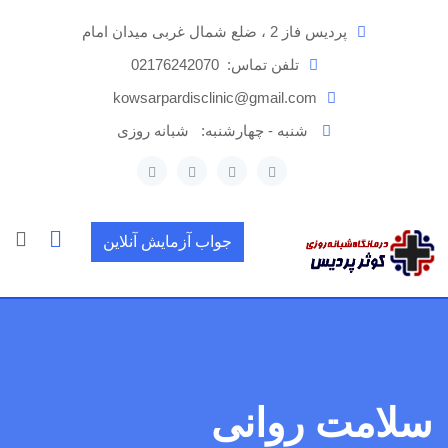
رش
پردیس فاز 2 ، ضلع شمال غربی میدان امام
ه
حتوا
تلفن تماس:
02176242070
kowsarpardisclinic@gmail.com
شنبه - چهارشنبه:
شبانه روزی
جواب آزمایش آنلاین
سلامت روانی