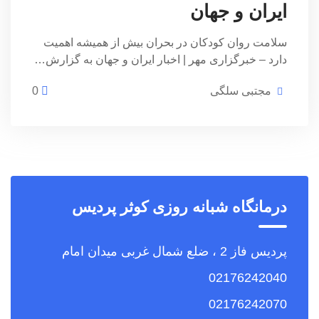
ایران و جهان
سلامت روان کودکان در بحران بیش از همیشه اهمیت
دارد – خبرگزاری مهر | اخبار ایران و جهان به گزارش…
مجتبی سلگی
0
درمانگاه شبانه روزی کوثر پردیس
پردیس فاز 2 ، ضلع شمال غربی میدان امام
02176242040
02176242070