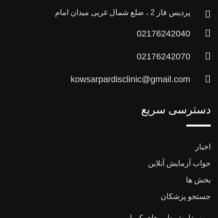
پردیس فاز 2 ، ضلع شمال غربی میدان امام
02176242040
02176242070
kowsarpardisclinic@gmail.com
دسترسی سریع
اخبار
جواب آزمایش آنلاین
بخش ها
جستجو پزشکان
سفارش دارو های کمیاب