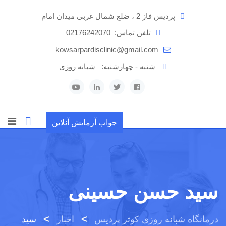
رش
پردیس فاز 2 ، ضلع شمال غربی میدان امام
ه
حتوا
تلفن تماس:
02176242070
kowsarpardisclinic@gmail.com
شنبه - چهارشنبه:
شبانه روزی
جواب آزمایش آنلاین
سید حسن حسینی
>
>
درمانگاه شبانه روزی کوثر پردیس
اخبار
سید