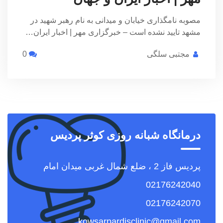
مصوبه نامگذاری خیابان و میدانی به نام رهبر شهید در
مشهد تایید نشده است – خبرگزاری مهر | اخبار ایران…
مجتبی سلگی
0
درمانگاه شبانه روزی کوثر پردیس
پردیس فاز 2 ، ضلع شمال غربی میدان امام
02176242040
02176242070
kowsarpardisclinic@gmail.com