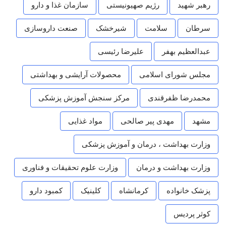
رهبر شهید
رژیم صهیونیستی
سازمان غذا و دارو
سرطان
سلامت
شیرخشک
صنعت داروسازی
عبدالعظیم بهفر
علیرضا رئیسی
مجلس شورای اسلامی
محصولات آرایشی و بهداشتی
محمدرضا ظفرقندی
مرکز سنجش آموزش پزشکی
مشهد
مهدی پیر صالحی
مواد غذایی
وزارت بهداشت ، درمان و آموزش پزشکی
وزارت بهداشت و درمان
وزارت علوم تحقیقات و فناوری
پزشک خانواده
کرمانشاه
کلینیک
کمبود دارو
کوثر پردیس