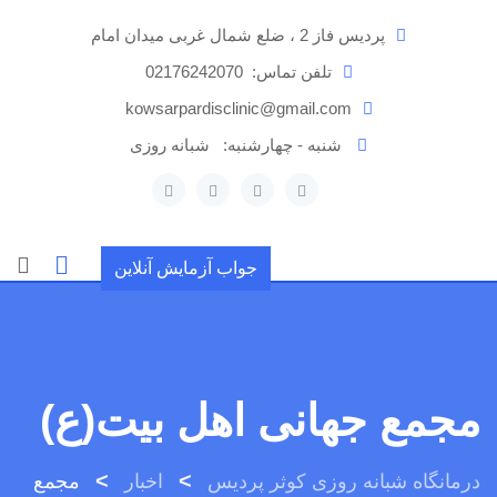
رش
پردیس فاز 2 ، ضلع شمال غربی میدان امام
ه
حتوا
تلفن تماس:
02176242070
kowsarpardisclinic@gmail.com
شنبه - چهارشنبه:
شبانه روزی
جواب آزمایش آنلاین
مجمع جهانی اهل بیت(ع)
>
>
درمانگاه شبانه روزی کوثر پردیس
اخبار
مجمع