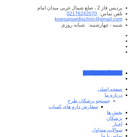
پرش
پردیس فاز 2 ، ضلع شمال غربی میدان امام
به
تلفن تماس:
02176242070
محتوا
kowsarpardisclinic@gmail.com
شنبه - چهارشنبه:
شبانه روزی
جواب آزمایش آنلاین
صفحه اصلی
درباره ما
جستجو پزشکان طرح
سفارش دارو های کمیاب
بخش ها
پزشکان
اخبار
سوالات متداول
تماس با ما