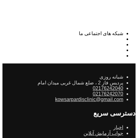
شبکه های اجتماعی ما
شبانه روزی
پردیس فاز 2 ، ضلع شمال غربی میدان امام
02176242040
02176242070
kowsarpardisclinic@gmail.com
دسترسی سریع
اخبار
جواب آزمایش آنلاین