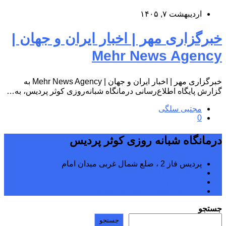
اردیبهشت ۷, ۱۴۰۵
خبرگزاری مهر | اخبار ایران و جهان |
Mehr News Agency
خبرگزاری مهر | اخبار ایران و جهان | Mehr News Agency به
گزارش پایگاه اطلاع‌رسانی درمانگاه شبانه‌روزی کوثر پردیس، به…
مجتبی سلگی
0
درمانگاه شبانه روزی کوثر پردیس
پردیس فاز 2 ، ضلع شمال غربی میدان امام
02176242040
02176242070
kowsarpardisclinic@gmail.com
جستجو
جستجو