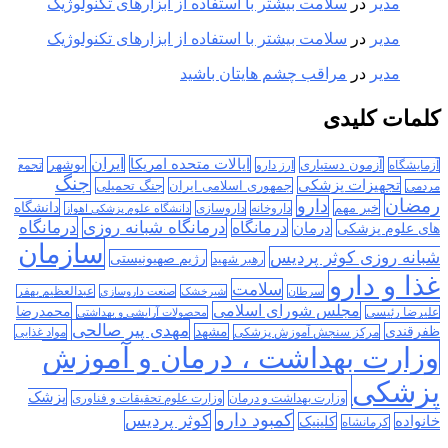
مدیر
در
سلامت بیشتر با استفاده از ابزارهای تکنولوژیک
مدیر
در
سلامت بیشتر با استفاده از ابزارهای تکنولوژیک
مدیر
در
مراقب چشم هایتان باشید
کلمات کلیدی
ایران
ایالات متحده امریکا
آزمون دستیاری
بوشهر
آزمایشگاه
ارز دارو
تجمع
جنگ
تجهیزات پزشکی
جمهوری اسلامی ایران
جنگ تحمیلی
مردمی
رمضان
دارو
دانشگاه
خبر مهم
داروخانه
داروسازی
دانشگاه علوم پزشکی اهواز
درمانگاه
درمانگاه شبانه روزی
درمان
درمانگاه
های علوم پزشکی
سازمان
شبانه روزی کوثر پردیس
رژیم صهیونیستی
رهبر شهید
غذا و دارو
سلامت
سرطان
شیرخشک
صنعت داروسازی
عبدالعظیم بهفر
مجلس شورای اسلامی
محمدرضا
علیرضا رئیسی
محصولات آرایشی و بهداشتی
مهدی پیر صالحی
ظفرقندی
مشهد
مرکز سنجش آموزش پزشکی
مواد غذایی
وزارت بهداشت ، درمان و آموزش
پزشکی
پزشک
وزارت بهداشت و درمان
وزارت علوم تحقیقات و فناوری
کمبود دارو
کوثر پردیس
خانواده
کلینیک
کرمانشاه