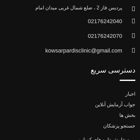
پردیس فاز 2 ، ضلع شمال غربی میدان امام
02176242040
02176242070
kowsarpardisclinic@gmail.com
دسترسی سریع
اخبار
جواب آزمایش آنلاین
بخش ها
جستجو پزشکان
سفارش دارو های کمیاب