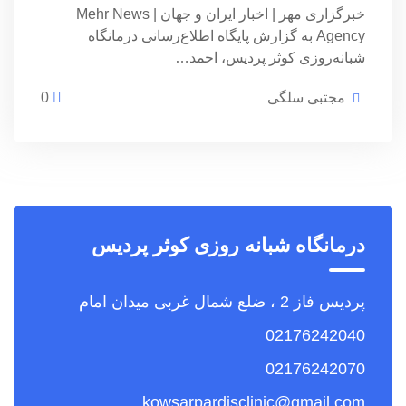
خبرگزاری مهر | اخبار ایران و جهان | Mehr News
Agency به گزارش پایگاه اطلاع‌رسانی درمانگاه
شبانه‌روزی کوثر پردیس، احمد…
مجتبی سلگی
0
درمانگاه شبانه روزی کوثر پردیس
پردیس فاز 2 ، ضلع شمال غربی میدان امام
02176242040
02176242070
kowsarpardisclinic@gmail.com