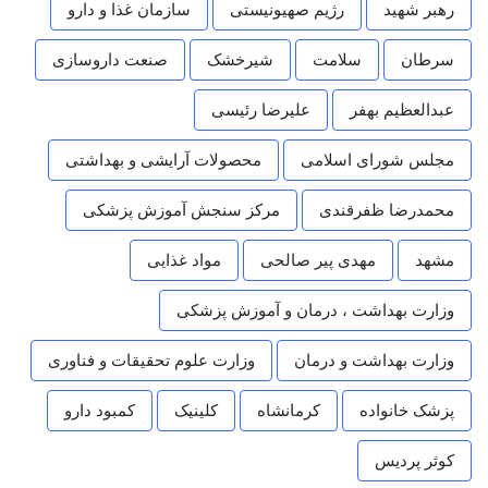
رهبر شهید
رژیم صهیونیستی
سازمان غذا و دارو
سرطان
سلامت
شیرخشک
صنعت داروسازی
عبدالعظیم بهفر
علیرضا رئیسی
مجلس شورای اسلامی
محصولات آرایشی و بهداشتی
محمدرضا ظفرقندی
مرکز سنجش آموزش پزشکی
مشهد
مهدی پیر صالحی
مواد غذایی
وزارت بهداشت ، درمان و آموزش پزشکی
وزارت بهداشت و درمان
وزارت علوم تحقیقات و فناوری
پزشک خانواده
کرمانشاه
کلینیک
کمبود دارو
کوثر پردیس