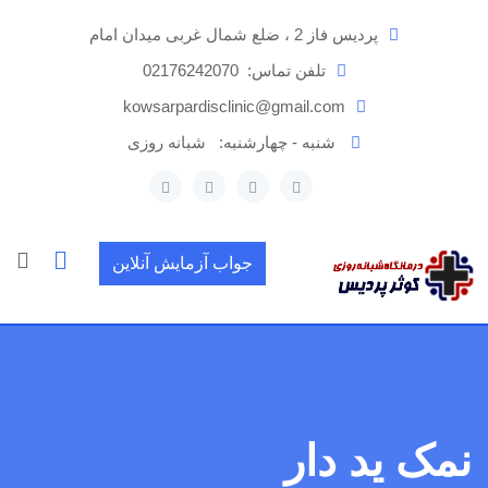
رش
پردیس فاز 2 ، ضلع شمال غربی میدان امام
ه
حتوا
تلفن تماس:
02176242070
kowsarpardisclinic@gmail.com
شنبه - چهارشنبه:
شبانه روزی
جواب آزمایش آنلاین
نمک ید دار