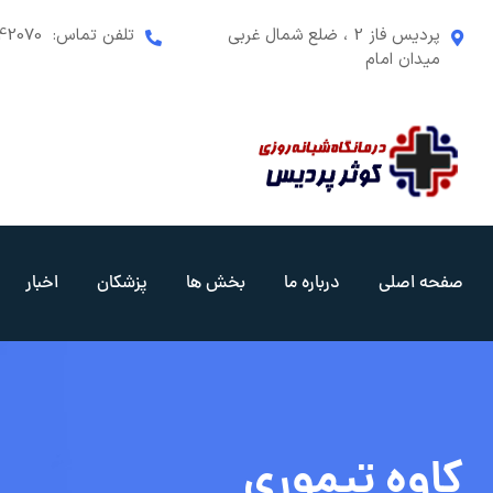
رش
پردیس فاز 2 ، ضلع شمال غربی
تلفن تماس:
42070
ه
میدان امام
حتوا
صفحه اصلی
درباره ما
بخش ها
پزشکان
اخبار
کاوه تیموری