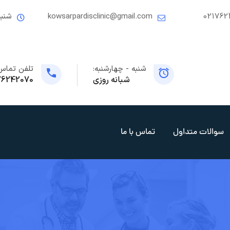
021762
kowsarpardisclinic@gmail.com
شنبه
شنبه - چهارشنبه:
تلفن تماس
شبانه روزی
76242070
سوالات متداول
تماس با ما