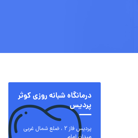
درمانگاه شبانه روزی کوثر
پردیس
پردیس فاز 2 ، ضلع شمال غربی
میدان امام