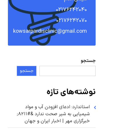
02176242040
02176242070
kowsarpardisclinic@gmail.com
جستجو
جستجو
نوشته‌های تازه
استاندارد: ادعای افزودن آب و مواد
شیمیایی به شیر صحت ندارد &#۸۲۱۱;
خبرگزاری مهر | اخبار ایران و جهان