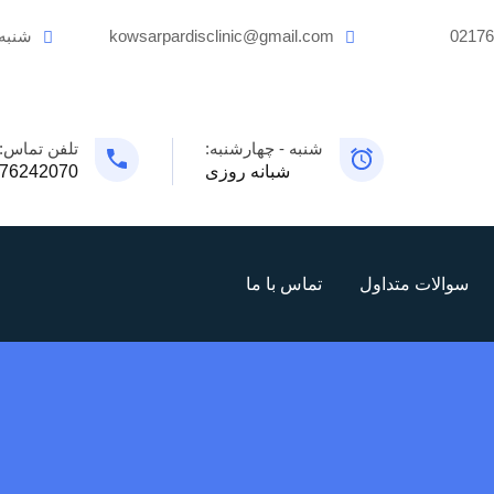
0217
kowsarpardisclinic@gmail.com
شنبه
شنبه - چهارشنبه:
تلفن تماس:
شبانه روزی
76242070
سوالات متداول
تماس با ما