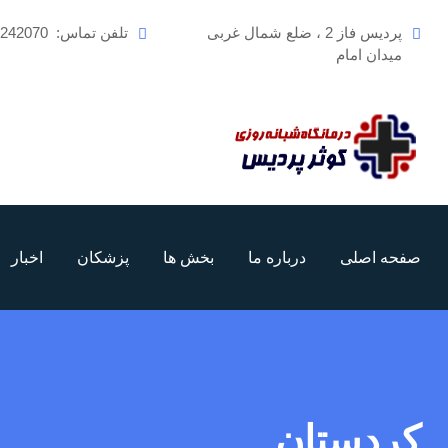
رش
پردیس فاز 2 ، ضلع شمال غربی
تلفن تماس:
6242070
ه
میدان امام
حتوا
صفحه اصلی
درباره ما
بخش ها
پزشکان
اخبار
کردستان