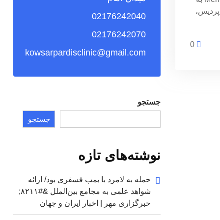
 پردیس،
02176242040
02176242070
0
kowsarpardisclinic@gmail.com
جستجو
جستجو
نوشته‌های تازه
حمله به لامرد با بمب فسفری بود/ ارائه
شواهد علمی به مجامع بین‌الملل &#۸۲۱۱;
خبرگزاری مهر | اخبار ایران و جهان