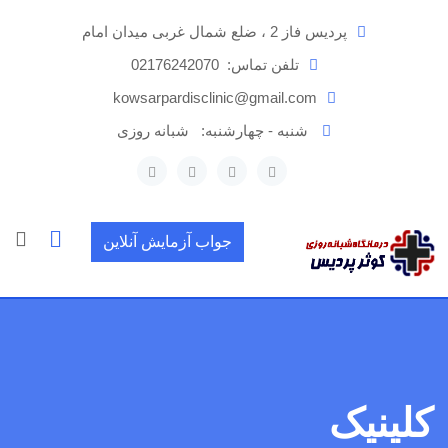
رش
پردیس فاز 2 ، ضلع شمال غربی میدان امام
ه
حتوا
تلفن تماس:
02176242070
kowsarpardisclinic@gmail.com
شنبه - چهارشنبه:
شبانه روزی
جواب آزمایش آنلاین
کلینیک