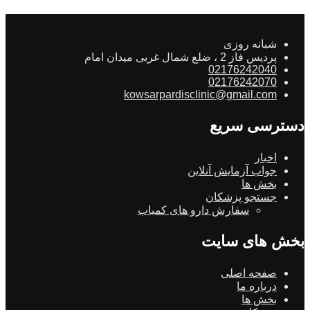
شبانه روزی
پردیس فاز 2 ، ضلع شمال غربی میدان امام
02176242040
02176242070
kowsarpardisclinic@gmail.com
دسترسی سریع
اخبار
جواب آزمایش آنلاین
بخش ها
جستجو پزشکان
سفارش دارو های کمیاب
بخش های سایت
صفحه اصلی
درباره ما
بخش ها