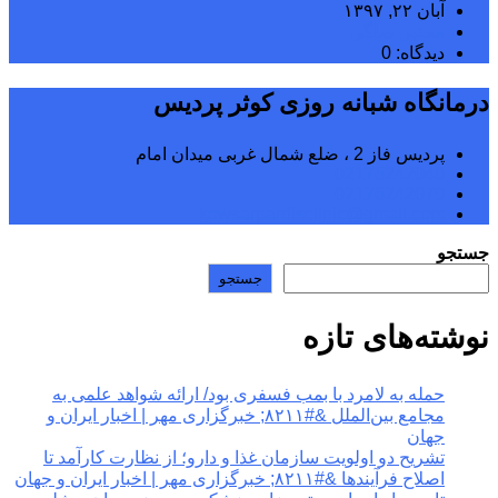
آبان ۲۲, ۱۳۹۷
مجتبی سلگی
دیدگاه: 0
درمانگاه شبانه روزی کوثر پردیس
پردیس فاز 2 ، ضلع شمال غربی میدان امام
02176242040
02176242070
kowsarpardisclinic@gmail.com
جستجو
جستجو
نوشته‌های تازه
حمله به لامرد با بمب فسفری بود/ ارائه شواهد علمی به
مجامع بین‌الملل &#۸۲۱۱; خبرگزاری مهر | اخبار ایران و
جهان
تشریح دو اولویت سازمان غذا و دارو؛ از نظارت کارآمد تا
اصلاح فرآیندها &#۸۲۱۱; خبرگزاری مهر | اخبار ایران و جهان