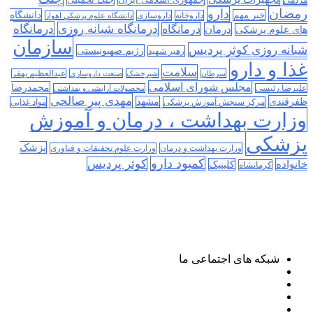
مردمی
رمضان
دارو
دانشگاه
خبر مهم
داروخانه
داروسازی
دانشگاه علوم پزشکی اهواز
درمانگاه
درمانگاه شبانه روزی
درمان
درمانگاه
های علوم پزشکی
سازمان
شبانه روزی کوثر پردیس
رژیم صهیونیستی
رهبر شهید
غذا و دارو
سلامت
سرطان
شیرخشک
صنعت داروسازی
عبدالعظیم بهفر
مجلس شورای اسلامی
محمدرضا
علیرضا رئیسی
محصولات آرایشی و بهداشتی
مهدی پیر صالحی
ظفرقندی
مشهد
مرکز سنجش آموزش پزشکی
مواد غذایی
وزارت بهداشت ، درمان و آموزش
پزشکی
پزشک
وزارت بهداشت و درمان
وزارت علوم تحقیقات و فناوری
کمبود دارو
کوثر پردیس
خانواده
کلینیک
کرمانشاه
شبکه های اجتماعی ما