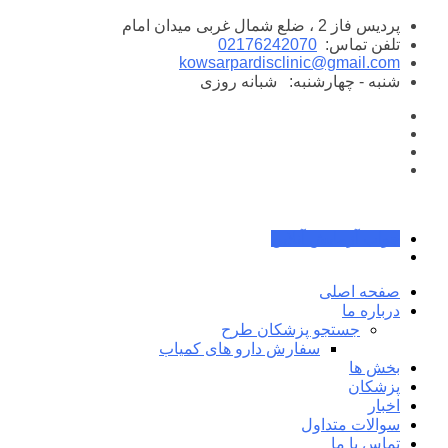
پرش
پردیس فاز 2 ، ضلع شمال غربی میدان امام
به
تلفن تماس:
02176242070
محتوا
kowsarpardisclinic@gmail.com
شنبه - چهارشنبه:
شبانه روزی
جواب آزمایش آنلاین
صفحه اصلی
درباره ما
جستجو پزشکان طرح
سفارش دارو های کمیاب
بخش ها
پزشکان
اخبار
سوالات متداول
تماس با ما