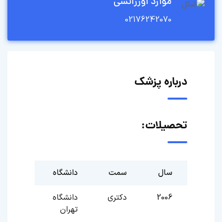
موارد اورژانسی
02176242070
درباره پزشک
تحصیلات:
سال
سمت
دانشگاه
2006
دکتری
دانشگاه
تهران