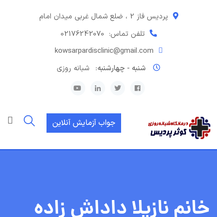
رش
ه
پردیس فاز 2 ، ضلع شمال غربی میدان امام
حتوا
تلفن تماس:
02176242070
kowsarpardisclinic@gmail.com
شنبه - چهارشنبه:
شبانه روزی
جواب آزمایش آنلاین
خانم نازیلا داداش زاده