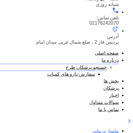
شبانه روزی
تلفن تماس:
02176242070
آدرس
پردیس فاز 2 ، ضلع شمال غربی میدان امام
صفحه اصلی
درباره ما
جستجو پزشکان طرح
سفارش دارو های کمیاب
بخش ها
پزشکان
اخبار
سوالات متداول
تماس با ما
x
ماساژ درمانی