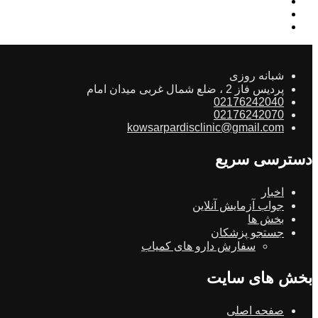
شبانه روزی
پردیس فاز 2 ، ضلع شمال غربی میدان امام
02176242040
02176242070
kowsarpardisclinic@gmail.com
دسترسی سریع
اخبار
جواب آزمایش آنلاین
بخش ها
جستجو پزشکان
سفارش دارو های کمیاب
بخش های سایت
صفحه اصلی