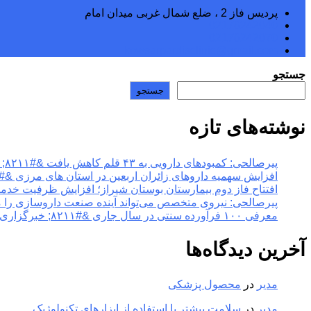
پردیس فاز 2 ، ضلع شمال غربی میدان امام
02176242040
02176242070
kowsarpardisclinic@gmail.com
جستجو
جستجو
نوشته‌های تازه
پیرصالحی: کمبودهای دارویی به ۴۳ قلم کاهش یافت &#۸۲۱۱; خبرگزاری مهر | اخبار ایران و جهان
افزایش سهمیه داروهای زائران اربعین در استان های مرزی &#۸۲۱۱; خبرگزاری مهر | اخبار ایران و جهان
افتتاح فاز دوم بیمارستان بوستان شیراز؛ افزایش ظرفیت خدمات تخصصی سلامت &#۸۲۱۱; خبر
پیرصالحی: نیروی متخصص می‌تواند آینده صنعت داروسازی را متحول کند &#۸۲۱۱; خبرگزاری مهر |
معرفی ۱۰۰ فرآورده سنتی در سال جاری &#۸۲۱۱; خبرگزاری مهر | اخبار ایران و جهان
آخرین دیدگاه‌ها
مدیر
در
محصول پزشکی
مدیر
در
سلامت بیشتر با استفاده از ابزارهای تکنولوژیک