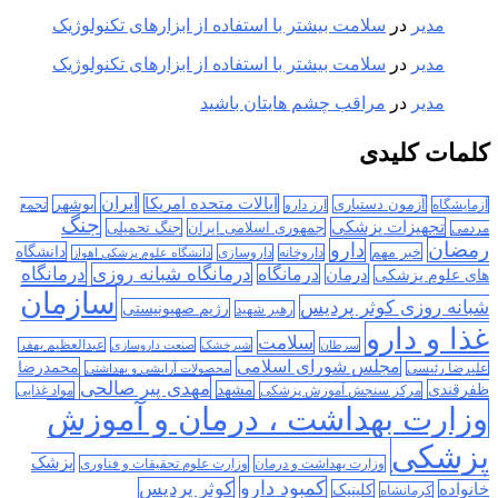
مدیر
در
سلامت بیشتر با استفاده از ابزارهای تکنولوژیک
مدیر
در
سلامت بیشتر با استفاده از ابزارهای تکنولوژیک
مدیر
در
مراقب چشم هایتان باشید
کلمات کلیدی
ایران
ایالات متحده امریکا
آزمون دستیاری
بوشهر
آزمایشگاه
ارز دارو
تجمع
جنگ
تجهیزات پزشکی
جمهوری اسلامی ایران
جنگ تحمیلی
مردمی
رمضان
دارو
دانشگاه
خبر مهم
داروخانه
داروسازی
دانشگاه علوم پزشکی اهواز
درمانگاه
درمانگاه شبانه روزی
درمان
درمانگاه
های علوم پزشکی
سازمان
شبانه روزی کوثر پردیس
رژیم صهیونیستی
رهبر شهید
غذا و دارو
سلامت
سرطان
شیرخشک
صنعت داروسازی
عبدالعظیم بهفر
مجلس شورای اسلامی
محمدرضا
علیرضا رئیسی
محصولات آرایشی و بهداشتی
مهدی پیر صالحی
ظفرقندی
مشهد
مرکز سنجش آموزش پزشکی
مواد غذایی
وزارت بهداشت ، درمان و آموزش
پزشکی
پزشک
وزارت بهداشت و درمان
وزارت علوم تحقیقات و فناوری
کمبود دارو
کوثر پردیس
خانواده
کلینیک
کرمانشاه