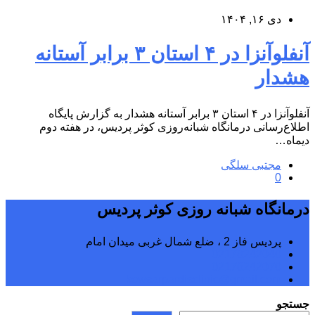
دی ۱۶, ۱۴۰۴
آنفلوآنزا در ۴ استان ۳ برابر آستانه
هشدار
آنفلوآنزا در ۴ استان ۳ برابر آستانه هشدار به گزارش پایگاه
اطلاع‌رسانی درمانگاه شبانه‌روزی کوثر پردیس، در هفته دوم
دیماه…
مجتبی سلگی
0
درمانگاه شبانه روزی کوثر پردیس
پردیس فاز 2 ، ضلع شمال غربی میدان امام
02176242040
02176242070
kowsarpardisclinic@gmail.com
جستجو