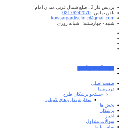
پرش
پردیس فاز 2 ، ضلع شمال غربی میدان امام
به
تلفن تماس:
02176242070
محتوا
kowsarpardisclinic@gmail.com
شنبه - چهارشنبه:
شبانه روزی
جواب آزمایش آنلاین
صفحه اصلی
درباره ما
جستجو پزشکان طرح
سفارش دارو های کمیاب
بخش ها
پزشکان
اخبار
سوالات متداول
تماس با ما