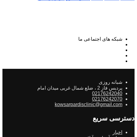
شبکه های اجتماعی ما
شبانه روزی
پردیس فاز 2 ، ضلع شمال غربی میدان امام
02176242040
02176242070
kowsarpardisclinic@gmail.com
دسترسی سریع
اخبار