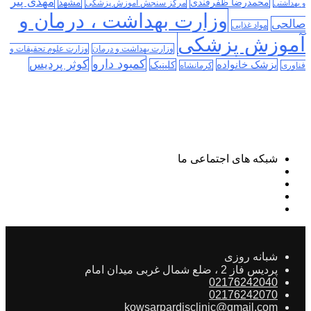
مهدی پیر
محمدرضا ظفرقندی
مشهد
مرکز سنجش آموزش پزشکی
و بهداشتی
وزارت بهداشت ، درمان و
صالحی
مواد غذایی
آموزش پزشکی
وزارت بهداشت و درمان
وزارت علوم تحقیقات و
کمبود دارو
کوثر پردیس
پزشک خانواده
کلینیک
فناوری
کرمانشاه
شبکه های اجتماعی ما
شبانه روزی
پردیس فاز 2 ، ضلع شمال غربی میدان امام
02176242040
02176242070
kowsarpardisclinic@gmail.com