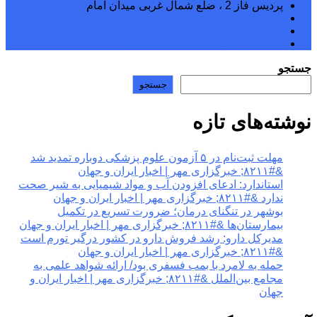
پردیس فاز 2 ، ضلع شمال غربی میدان امام
02176242040
02176242070
kowsarpardisclinic@gmail.com
جستجو
جستجو
نوشته‌های تازه
مهلت ثبت‌نام در ۵ آزمون علوم پزشکی دوباره تمدید شد
&#۸۲۱۱; خبرگزاری مهر | اخبار ایران و جهان
استاندارد: ادعای افزودن آب و مواد شیمیایی به شیر صحت
ندارد &#۸۲۱۱; خبرگزاری مهر | اخبار ایران و جهان
بوشهر در تنگنای درمان؛ ضرورت تسریع در تکمیل
بیمارستان‌ها &#۸۲۱۱; خبرگزاری مهر | اخبار ایران و جهان
مدیرکل دارو: رشد فروش دارو در کشور درگیر تورم است
&#۸۲۱۱; خبرگزاری مهر | اخبار ایران و جهان
حمله به لامرد با بمب فسفری بود/ ارائه شواهد علمی به
مجامع بین‌الملل &#۸۲۱۱; خبرگزاری مهر | اخبار ایران و
جهان