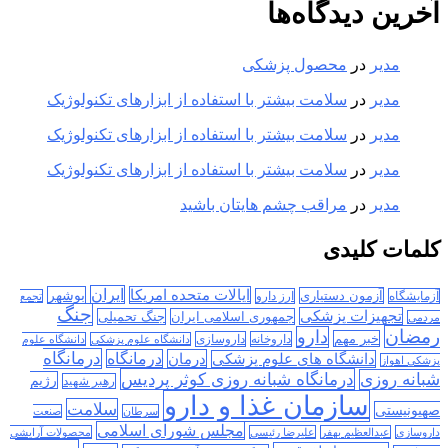
آخرین دیدگاه‌ها
مدیر
در
محصول پزشکی
مدیر
در
سلامت بیشتر با استفاده از ابزارهای تکنولوژیک
مدیر
در
سلامت بیشتر با استفاده از ابزارهای تکنولوژیک
مدیر
در
سلامت بیشتر با استفاده از ابزارهای تکنولوژیک
مدیر
در
مراقب چشم هایتان باشید
کلمات کلیدی
ایران
ایالات متحده امریکا
بوشهر
آزمون دستیاری
آزمایشگاه
ارز دارو
تجمع
جنگ
تجهیزات پزشکی
جمهوری اسلامی ایران
جنگ تحمیلی
مردمی
رمضان
دارو
خبر مهم
داروخانه
داروسازی
دانشگاه علوم پزشکی
دانشگاه علوم
درمانگاه
درمان
درمانگاه
دانشگاه های علوم پزشکی
پزشکی اهواز
درمانگاه شبانه روزی کوثر پردیس
شبانه روزی
رژیم
رهبر شهید
سازمان غذا و دارو
سلامت
صهیونیستی
سرطان
صنعت
مجلس شورای اسلامی
داروسازی
عبدالعظیم بهفر
علیرضا رئیسی
محصولات آرایشی