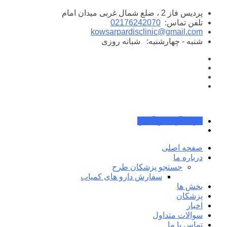
پرش
پردیس فاز 2 ، ضلع شمال غربی میدان امام
به
تلفن تماس:
02176242070
محتوا
kowsarpardisclinic@gmail.com
شنبه - چهارشنبه:
شبانه روزی
جواب آزمایش آنلاین
صفحه اصلی
درباره ما
جستجو پزشکان طرح
سفارش دارو های کمیاب
بخش ها
پزشکان
اخبار
سوالات متداول
تماس با ما