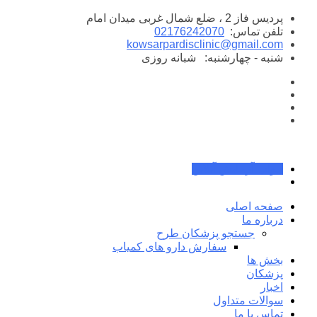
پرش
پردیس فاز 2 ، ضلع شمال غربی میدان امام
به
تلفن تماس:
02176242070
محتوا
kowsarpardisclinic@gmail.com
شنبه - چهارشنبه:
شبانه روزی
جواب آزمایش آنلاین
صفحه اصلی
درباره ما
جستجو پزشکان طرح
سفارش دارو های کمیاب
بخش ها
پزشکان
اخبار
سوالات متداول
تماس با ما