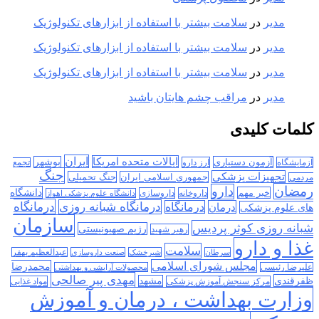
مدیر
در
سلامت بیشتر با استفاده از ابزارهای تکنولوژیک
مدیر
در
سلامت بیشتر با استفاده از ابزارهای تکنولوژیک
مدیر
در
سلامت بیشتر با استفاده از ابزارهای تکنولوژیک
مدیر
در
مراقب چشم هایتان باشید
کلمات کلیدی
ایران
ایالات متحده امریکا
آزمون دستیاری
بوشهر
آزمایشگاه
ارز دارو
تجمع
جنگ
تجهیزات پزشکی
جمهوری اسلامی ایران
جنگ تحمیلی
مردمی
رمضان
دارو
دانشگاه
خبر مهم
داروخانه
داروسازی
دانشگاه علوم پزشکی اهواز
درمانگاه
درمانگاه شبانه روزی
درمان
درمانگاه
های علوم پزشکی
سازمان
شبانه روزی کوثر پردیس
رژیم صهیونیستی
رهبر شهید
غذا و دارو
سلامت
سرطان
شیرخشک
صنعت داروسازی
عبدالعظیم بهفر
مجلس شورای اسلامی
محمدرضا
علیرضا رئیسی
محصولات آرایشی و بهداشتی
مهدی پیر صالحی
ظفرقندی
مشهد
مرکز سنجش آموزش پزشکی
مواد غذایی
وزارت بهداشت ، درمان و آموزش