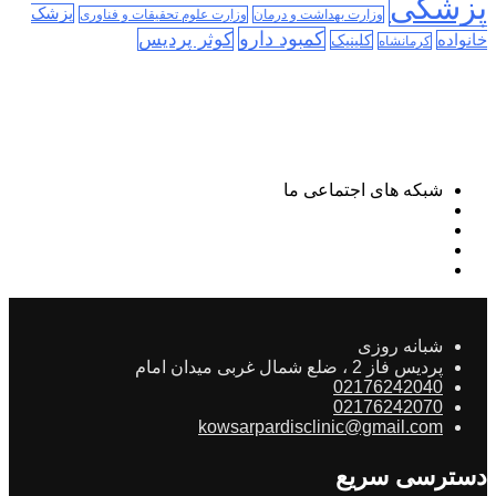
پزشکی
پزشک
وزارت بهداشت و درمان
وزارت علوم تحقیقات و فناوری
کمبود دارو
کوثر پردیس
خانواده
کلینیک
کرمانشاه
شبکه های اجتماعی ما
شبانه روزی
پردیس فاز 2 ، ضلع شمال غربی میدان امام
02176242040
02176242070
kowsarpardisclinic@gmail.com
دسترسی سریع