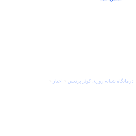
اداره کل منابع طبیعی
لرستان
درمانگاه شبانه روزی کوثر پردیس
>
اخبار
>
اداره کل منابع طبیعی
لرستان