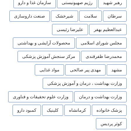
رهبر شهید
رژیم صهیونیستی
سازمان غذا و دارو
سرطان
سلامت
شیرخشک
صنعت داروسازی
عبدالعظیم بهفر
علیرضا رئیسی
مجلس شورای اسلامی
محصولات آرایشی و بهداشتی
محمدرضا ظفرقندی
مرکز سنجش آموزش پزشکی
مشهد
مهدی پیر صالحی
مواد غذایی
وزارت بهداشت ، درمان و آموزش پزشکی
وزارت بهداشت و درمان
وزارت علوم تحقیقات و فناوری
پزشک خانواده
کرمانشاه
کلینیک
کمبود دارو
کوثر پردیس