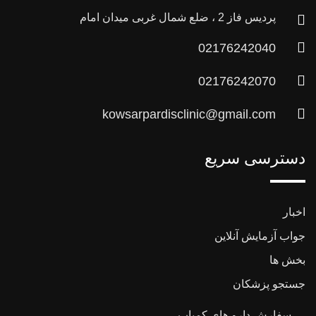
پردیس فاز 2 ، ضلع شمال غربی میدان امام
02176242040
02176242070
kowsarpardisclinic@gmail.com
دسترسی سریع
اخبار
جواب آزمایش آنلاین
بخش ها
جستجو پزشکان
سفارش دارو های کمیاب