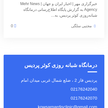
خبرگزاری مهر | اخبار ایران و جهان | Mehr News
Agency به گزارش پایگاه اطلاع‌رسانی درمانگاه
شبانه‌روزی کوثر پردیس، به…
مجتبی سلگی
0
درمانگاه شبانه روزی کوثر پردیس
پردیس فاز 2 ، ضلع شمال غربی میدان امام
02176242040
02176242070
kowsarpardisclinic@gmail.com