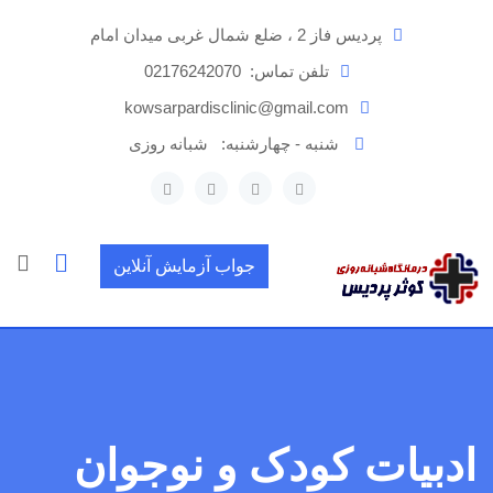
رش
پردیس فاز 2 ، ضلع شمال غربی میدان امام
ه
حتوا
تلفن تماس:
02176242070
kowsarpardisclinic@gmail.com
شنبه - چهارشنبه:
شبانه روزی
جواب آزمایش آنلاین
ادبیات کودک و نوجوان