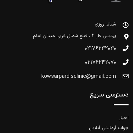
شبانه روزی
پردیس فاز 2 ، ضلع شمال غربی میدان امام
02176242040
02176242070
kowsarpardisclinic@gmail.com
دسترسی سریع
اخبار
جواب آزمایش آنلاین