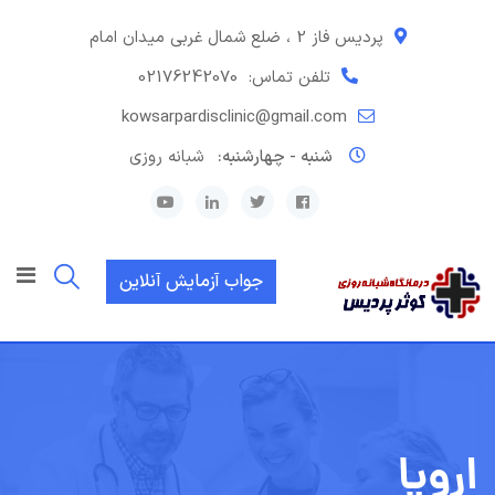
رش
ه
پردیس فاز 2 ، ضلع شمال غربی میدان امام
حتوا
تلفن تماس:
02176242070
kowsarpardisclinic@gmail.com
شنبه - چهارشنبه:
شبانه روزی
جواب آزمایش آنلاین
اروپا