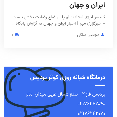
ایران و جهان
کمیسر انرژی اتحادیه اروپا : اوضاع رضایت بخش نیست
– خبرگزاری مهر | اخبار ایران و جهان به گزارش پایگاه…
مجتبی سلگی
0
درمانگاه شبانه روزی کوثر پردیس
پردیس فاز 2 ، ضلع شمال غربی میدان امام
02176242040
02176242070