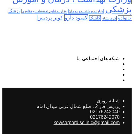
پزشکی
پزشک
وزارت بهداشت و درمان
وزارت علوم تحقیقات و فناوری
کمبود دارو
کوثر پردیس
خانواده
کلینیک
کرمانشاه
شبکه های اجتماعی ما
شبانه روزی
پردیس فاز 2 ، ضلع شمال غربی میدان امام
02176242040
02176242070
kowsarpardisclinic@gmail.com