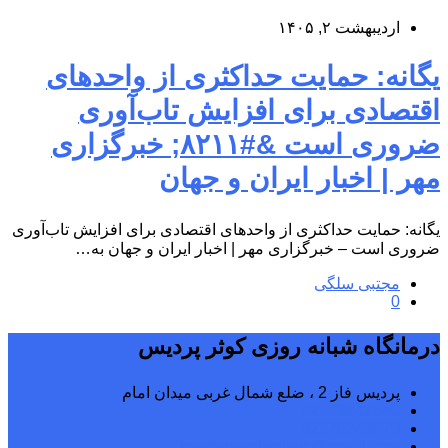
اردیبهشت ۲, ۱۴۰۵
یگانه: حمایت حداکثری از واحدهای
اقتصادی برای افزایش تاب‌آوری
ضروری است &#۸۲۱۱; خبرگزاری
مهر | اخبار ایران و جهان
یگانه: حمایت حداکثری از واحدهای اقتصادی برای افزایش تاب‌آوری
ضروری است – خبرگزاری مهر | اخبار ایران و جهان به…
مجتبی سلگی
0
درمانگاه شبانه روزی کوثر پردیس
پردیس فاز 2 ، ضلع شمال غربی میدان امام
02176242040
02176242070
kowsarpardisclinic@gmail.com