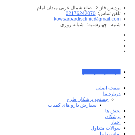
پرش
پردیس فاز 2 ، ضلع شمال غربی میدان امام
به
تلفن تماس:
02176242070
محتوا
kowsarpardisclinic@gmail.com
شنبه - چهارشنبه:
شبانه روزی
جواب آزمایش آنلاین
صفحه اصلی
درباره ما
جستجو پزشکان طرح
سفارش دارو های کمیاب
بخش ها
پزشکان
اخبار
سوالات متداول
تماس با ما