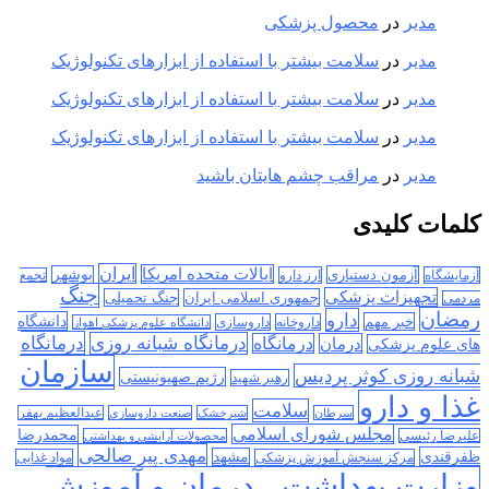
مدیر
در
محصول پزشکی
مدیر
در
سلامت بیشتر با استفاده از ابزارهای تکنولوژیک
مدیر
در
سلامت بیشتر با استفاده از ابزارهای تکنولوژیک
مدیر
در
سلامت بیشتر با استفاده از ابزارهای تکنولوژیک
مدیر
در
مراقب چشم هایتان باشید
کلمات کلیدی
ایران
ایالات متحده امریکا
آزمون دستیاری
بوشهر
آزمایشگاه
ارز دارو
تجمع
جنگ
تجهیزات پزشکی
جمهوری اسلامی ایران
جنگ تحمیلی
مردمی
رمضان
دارو
دانشگاه
خبر مهم
داروخانه
داروسازی
دانشگاه علوم پزشکی اهواز
درمانگاه
درمانگاه شبانه روزی
درمان
درمانگاه
های علوم پزشکی
سازمان
شبانه روزی کوثر پردیس
رژیم صهیونیستی
رهبر شهید
غذا و دارو
سلامت
سرطان
شیرخشک
صنعت داروسازی
عبدالعظیم بهفر
مجلس شورای اسلامی
محمدرضا
علیرضا رئیسی
محصولات آرایشی و بهداشتی
مهدی پیر صالحی
ظفرقندی
مشهد
مرکز سنجش آموزش پزشکی
مواد غذایی
وزارت بهداشت ، درمان و آموزش