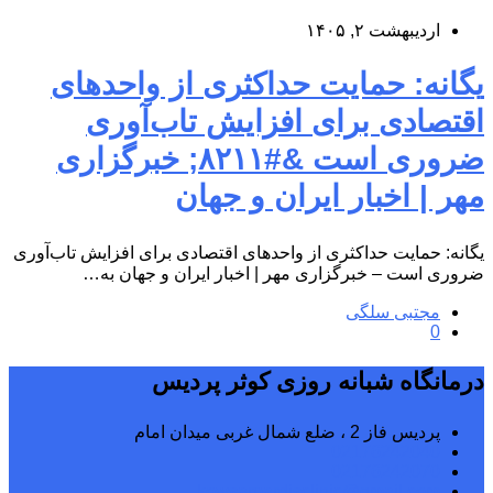
اردیبهشت ۲, ۱۴۰۵
یگانه: حمایت حداکثری از واحدهای
اقتصادی برای افزایش تاب‌آوری
ضروری است &#۸۲۱۱; خبرگزاری
مهر | اخبار ایران و جهان
یگانه: حمایت حداکثری از واحدهای اقتصادی برای افزایش تاب‌آوری
ضروری است – خبرگزاری مهر | اخبار ایران و جهان به…
مجتبی سلگی
0
درمانگاه شبانه روزی کوثر پردیس
پردیس فاز 2 ، ضلع شمال غربی میدان امام
02176242040
02176242070
kowsarpardisclinic@gmail.com