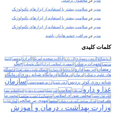
مدیر
در
محصول پزشکی
مدیر
در
سلامت بیشتر با استفاده از ابزارهای تکنولوژیک
مدیر
در
سلامت بیشتر با استفاده از ابزارهای تکنولوژیک
مدیر
در
سلامت بیشتر با استفاده از ابزارهای تکنولوژیک
مدیر
در
مراقب چشم هایتان باشید
کلمات کلیدی
ایران
ایالات متحده امریکا
آزمون دستیاری
بوشهر
آزمایشگاه
ارز دارو
تجمع
جنگ
تجهیزات پزشکی
جمهوری اسلامی ایران
جنگ تحمیلی
مردمی
رمضان
دارو
دانشگاه
خبر مهم
داروخانه
داروسازی
دانشگاه علوم پزشکی اهواز
درمانگاه
درمانگاه شبانه روزی
درمان
درمانگاه
های علوم پزشکی
سازمان
شبانه روزی کوثر پردیس
رژیم صهیونیستی
رهبر شهید
غذا و دارو
سلامت
سرطان
شیرخشک
صنعت داروسازی
عبدالعظیم بهفر
مجلس شورای اسلامی
محمدرضا
علیرضا رئیسی
محصولات آرایشی و بهداشتی
مهدی پیر صالحی
ظفرقندی
مشهد
مرکز سنجش آموزش پزشکی
مواد غذایی
وزارت بهداشت ، درمان و آموزش