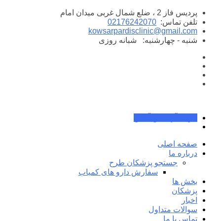
پرش
پردیس فاز 2 ، ضلع شمال غربی میدان امام
به
تلفن تماس:
02176242070
محتوا
kowsarpardisclinic@gmail.com
شنبه - چهارشنبه:
شبانه روزی
جواب آزمایش آنلاین
صفحه اصلی
درباره ما
جستجو پزشکان طرح
سفارش دارو های کمیاب
بخش ها
پزشکان
اخبار
سوالات متداول
تماس با ما