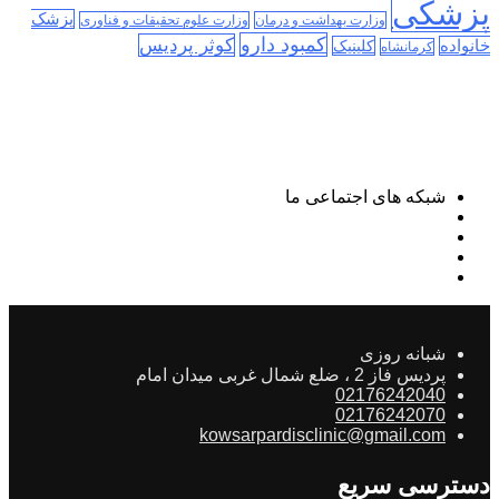
پزشکی
پزشک
وزارت بهداشت و درمان
وزارت علوم تحقیقات و فناوری
کمبود دارو
کوثر پردیس
خانواده
کلینیک
کرمانشاه
شبکه های اجتماعی ما
شبانه روزی
پردیس فاز 2 ، ضلع شمال غربی میدان امام
02176242040
02176242070
kowsarpardisclinic@gmail.com
دسترسی سریع