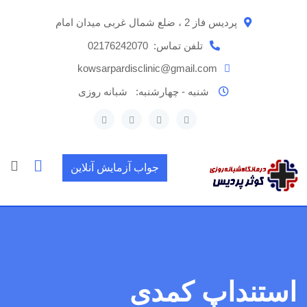
رش
پردیس فاز 2 ، ضلع شمال غربی میدان امام
ه
حتوا
تلفن تماس:
02176242070
kowsarpardisclinic@gmail.com
شنبه - چهارشنبه:
شبانه روزی
جواب آزمایش آنلاین
استنداپ کمدی