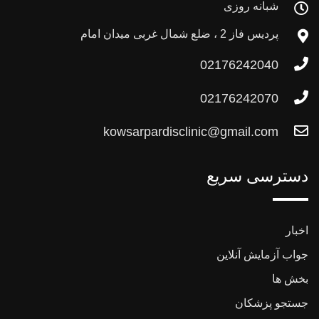
شبانه روزی
پردیس فاز 2 ، ضلع شمال غربی میدان امام
02176242040
02176242070
kowsarpardisclinic@gmail.com
دسترسی سریع
اخبار
جواب آزمایش آنلاین
بخش ها
جستجو پزشکان