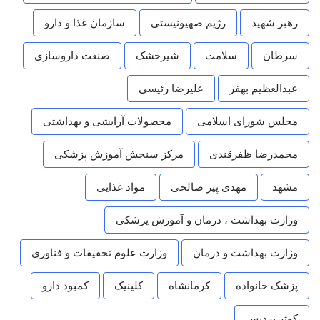
رهبر شهید
رژیم صهیونیستی
سازمان غذا و دارو
سرطان
سلامت
شیرخشک
صنعت داروسازی
عبدالعظیم بهفر
علیرضا رئیسی
مجلس شورای اسلامی
محصولات آرایشی و بهداشتی
محمدرضا ظفرقندی
مرکز سنجش آموزش پزشکی
مشهد
مهدی پیر صالحی
مواد غذایی
وزارت بهداشت ، درمان و آموزش پزشکی
وزارت بهداشت و درمان
وزارت علوم تحقیقات و فناوری
پزشک خانواده
کرمانشاه
کلینیک
کمبود دارو
کوثر پردیس