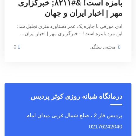
بامزه است! &#۸۲۱۱; خبرگزاری
مهر | اخبار ایران و جهان
ادی مورفی با جایزه یک عمر دستاورد هنری تجلیل شد؛
این مرد بامزه است! – خبرگزاری مهر | اخبار ایران…
مجتبی سلگی
0
درمانگاه شبانه روزی کوثر پردیس
پردیس فاز 2 ، ضلع شمال غربی میدان امام
02176242040