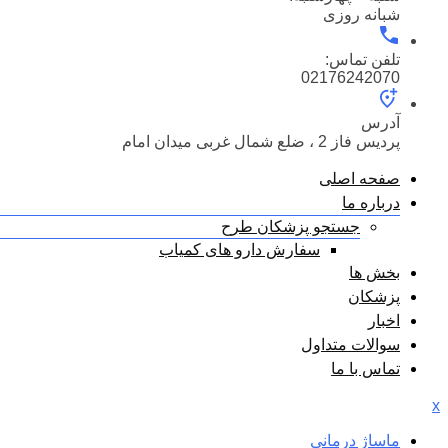
شبانه روزی
تلفن تماس:
02176242070
آدرس
پردیس فاز 2 ، ضلع شمال غربی میدان امام
صفحه اصلی
درباره ما
جستجو پزشکان طرح
سفارش دارو های کمیاب
بخش ها
پزشکان
اخبار
سوالات متداول
تماس با ما
x
ماساژ درمانی