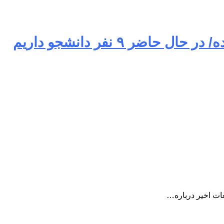
علت دقیق فوت دو دانشجو در روزهای اخیر، از سوی پزشکی قانونی اعلام نشده/ در حال حاضر ۹ نفر دانشجو داریم
ات اخیر درباره…