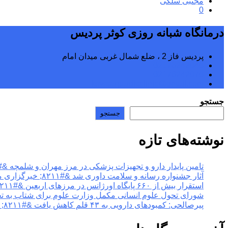
مجتبی سلگی
0
درمانگاه شبانه روزی کوثر پردیس
پردیس فاز 2 ، ضلع شمال غربی میدان امام
02176242040
02176242070
kowsarpardisclinic@gmail.com
جستجو
جستجو
نوشته‌های تازه
تامین پایدار دارو و تجهیزات پزشکی در مرز مهران و شلمچه &#۸۲۱۱; خبرگزاری مهر | اخبار ایران و جها
آثار جشنواره رسانه و سلامت داوری شد &#۸۲۱۱; خبرگزاری مهر | اخبار ایران و جهان
استقرار بیش از ۶۶۰ پایگاه اورژانس در مرزهای اربعین &#۸۲۱۱; خبرگزاری مهر | اخبار ایران و جهان
شورای تحول علوم انسانی مکمل وزارت علوم برای شتاب به تحول در آموزش عالی &#۸۲۱۱; خ
پیرصالحی: کمبودهای دارویی به ۴۳ قلم کاهش یافت &#۸۲۱۱; خبرگزاری مهر | اخبار ایران و جهان