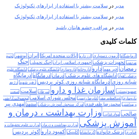
مدیر
در
سلامت بیشتر با استفاده از ابزارهای تکنولوژیک
مدیر
در
سلامت بیشتر با استفاده از ابزارهای تکنولوژیک
مدیر
در
مراقب چشم هایتان باشید
کلمات کلیدی
ایران
ایالات متحده امریکا
بوشهر
آزمون دستیاری
آزمایشگاه
ارز دارو
تجمع
جنگ
تجهیزات پزشکی
جمهوری اسلامی ایران
جنگ تحمیلی
مردمی
رمضان
دارو
خبر مهم
داروخانه
داروسازی
دانشگاه علوم پزشکی
دانشگاه علوم
درمانگاه
درمان
درمانگاه
دانشگاه های علوم پزشکی
پزشکی اهواز
درمانگاه شبانه روزی کوثر پردیس
شبانه روزی
رژیم
رهبر شهید
سازمان غذا و دارو
سلامت
صهیونیستی
سرطان
صنعت
مجلس شورای اسلامی
داروسازی
عبدالعظیم بهفر
علیرضا رئیسی
محصولات آرایشی
مهدی پیر
محمدرضا ظفرقندی
مشهد
مرکز سنجش آموزش پزشکی
و بهداشتی
وزارت بهداشت ، درمان و
صالحی
مواد غذایی
آموزش پزشکی
وزارت بهداشت و درمان
وزارت علوم تحقیقات و
کمبود دارو
کوثر پردیس
پزشک خانواده
کلینیک
فناوری
کرمانشاه