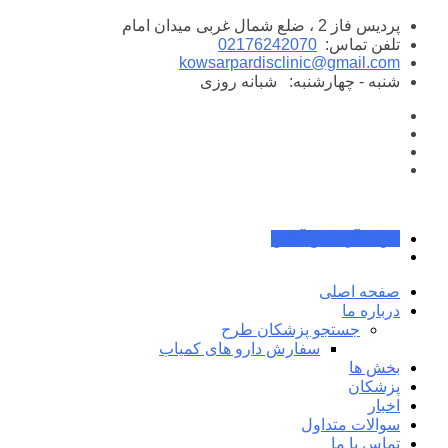
پرش
پردیس فاز 2 ، ضلع شمال غربی میدان امام
به
تلفن تماس:
02176242070
محتوا
kowsarpardisclinic@gmail.com
شنبه - چهارشنبه:
شبانه روزی
جواب آزمایش آنلاین
صفحه اصلی
درباره ما
جستجو پزشکان طرح
سفارش دارو های کمیاب
بخش ها
پزشکان
اخبار
سوالات متداول
تماس با ما