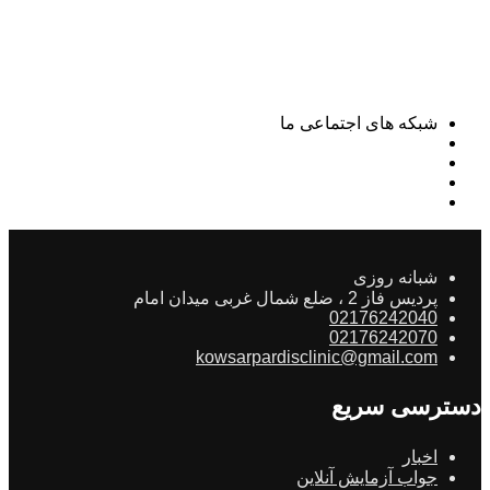
شبکه های اجتماعی ما
شبانه روزی
پردیس فاز 2 ، ضلع شمال غربی میدان امام
02176242040
02176242070
kowsarpardisclinic@gmail.com
دسترسی سریع
اخبار
جواب آزمایش آنلاین