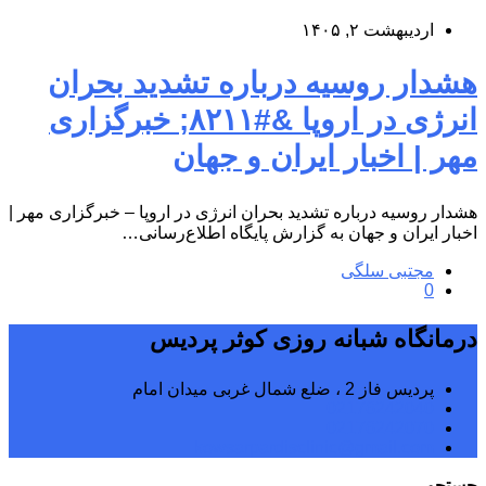
اردیبهشت ۲, ۱۴۰۵
هشدار روسیه درباره تشدید بحران
انرژی در اروپا &#۸۲۱۱; خبرگزاری
مهر | اخبار ایران و جهان
هشدار روسیه درباره تشدید بحران انرژی در اروپا – خبرگزاری مهر |
اخبار ایران و جهان به گزارش پایگاه اطلاع‌رسانی…
مجتبی سلگی
0
درمانگاه شبانه روزی کوثر پردیس
پردیس فاز 2 ، ضلع شمال غربی میدان امام
02176242040
02176242070
kowsarpardisclinic@gmail.com
جستجو