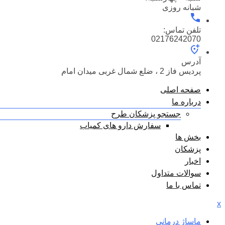
شبانه روزی
تلفن تماس:
02176242070
آدرس
پردیس فاز 2 ، ضلع شمال غربی میدان امام
صفحه اصلی
درباره ما
جستجو پزشکان طرح
سفارش دارو های کمیاب
بخش ها
پزشکان
اخبار
سوالات متداول
تماس با ما
x
ماساژ درمانی