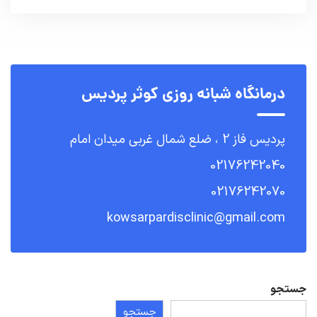
درمانگاه شبانه روزی کوثر پردیس
پردیس فاز 2 ، ضلع شمال غربی میدان امام
02176242040
02176242070
kowsarpardisclinic@gmail.com
جستجو
جستجو