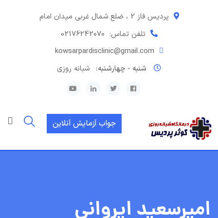
رش
ه
پردیس فاز 2 ، ضلع شمال غربی میدان امام
حتوا
تلفن تماس:
02176242070
kowsarpardisclinic@gmail.com
شنبه - چهارشنبه:
شبانه روزی
جواب آزمایش آنلاین
امیرسعید ایروانی