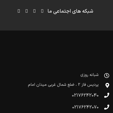
شبکه های اجتماعی ما
شبانه روزی
پردیس فاز 2 ، ضلع شمال غربی میدان امام
02176242040
02176242070