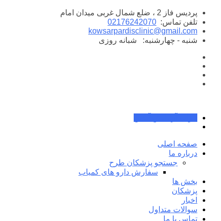
پرش
پردیس فاز 2 ، ضلع شمال غربی میدان امام
به
تلفن تماس:
02176242070
محتوا
kowsarpardisclinic@gmail.com
شنبه - چهارشنبه:
شبانه روزی
جواب آزمایش آنلاین
صفحه اصلی
درباره ما
جستجو پزشکان طرح
سفارش دارو های کمیاب
بخش ها
پزشکان
اخبار
سوالات متداول
تماس با ما