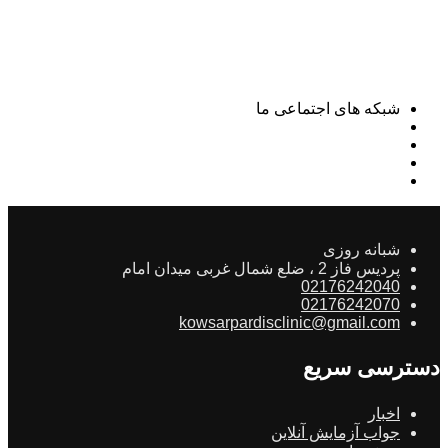
شبکه های اجتماعی ما
شبانه روزی
پردیس فاز 2 ، ضلع شمال غربی میدان امام
02176242040
02176242070
kowsarpardisclinic@gmail.com
دسترسی سریع
اخبار
جواب آزمایش آنلاین