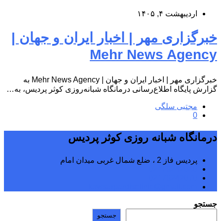
اردیبهشت ۴, ۱۴۰۵
خبرگزاری مهر | اخبار ایران و جهان |
Mehr News Agency
خبرگزاری مهر | اخبار ایران و جهان | Mehr News Agency به
گزارش پایگاه اطلاع‌رسانی درمانگاه شبانه‌روزی کوثر پردیس، به…
مجتبی سلگی
0
درمانگاه شبانه روزی کوثر پردیس
پردیس فاز 2 ، ضلع شمال غربی میدان امام
02176242040
02176242070
kowsarpardisclinic@gmail.com
جستجو
جستجو