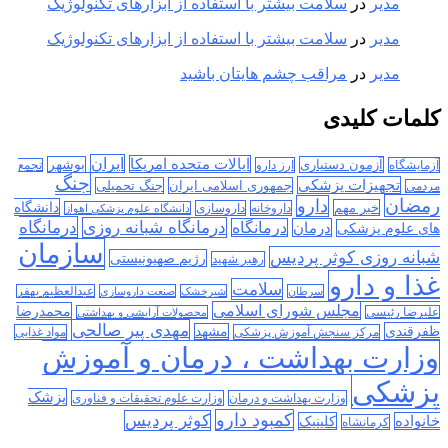
مدیر
در
سلامت بیشتر با استفاده از ابزارهای تکنولوژیک
مدیر
در
سلامت بیشتر با استفاده از ابزارهای تکنولوژیک
مدیر
در
مراقب چشم هایتان باشید
کلمات کلیدی
ایران
ایالات متحده امریکا
آزمون دستیاری
بوشهر
آزمایشگاه
ارز دارو
تجمع
جنگ
تجهیزات پزشکی
جمهوری اسلامی ایران
جنگ تحمیلی
مردمی
رمضان
دارو
دانشگاه
خبر مهم
داروخانه
داروسازی
دانشگاه علوم پزشکی اهواز
درمانگاه
درمانگاه شبانه روزی
درمان
درمانگاه
های علوم پزشکی
سازمان
شبانه روزی کوثر پردیس
رژیم صهیونیستی
رهبر شهید
غذا و دارو
سلامت
سرطان
شیرخشک
صنعت داروسازی
عبدالعظیم بهفر
مجلس شورای اسلامی
محمدرضا
علیرضا رئیسی
محصولات آرایشی و بهداشتی
مهدی پیر صالحی
ظفرقندی
مشهد
مرکز سنجش آموزش پزشکی
مواد غذایی
وزارت بهداشت ، درمان و آموزش
پزشکی
پزشک
وزارت بهداشت و درمان
وزارت علوم تحقیقات و فناوری
کمبود دارو
کوثر پردیس
خانواده
کلینیک
کرمانشاه