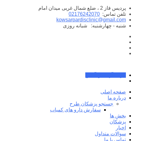
پرش
پردیس فاز 2 ، ضلع شمال غربی میدان امام
به
تلفن تماس:
02176242070
محتوا
kowsarpardisclinic@gmail.com
شنبه - چهارشنبه:
شبانه روزی
جواب آزمایش آنلاین
صفحه اصلی
درباره ما
جستجو پزشکان طرح
سفارش دارو های کمیاب
بخش ها
پزشکان
اخبار
سوالات متداول
تماس با ما