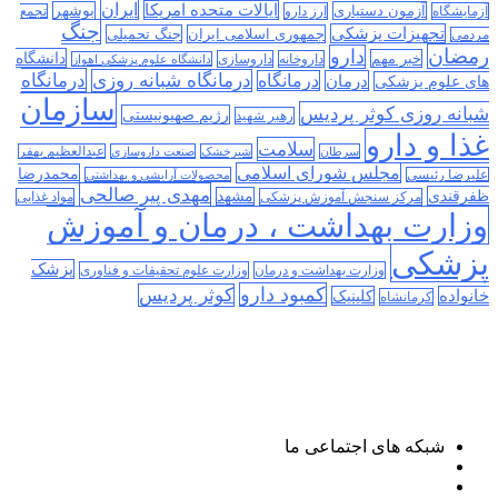
ایران
ایالات متحده امریکا
آزمون دستیاری
بوشهر
آزمایشگاه
ارز دارو
تجمع
جنگ
تجهیزات پزشکی
جمهوری اسلامی ایران
جنگ تحمیلی
مردمی
رمضان
دارو
دانشگاه
خبر مهم
داروخانه
داروسازی
دانشگاه علوم پزشکی اهواز
درمانگاه
درمانگاه شبانه روزی
درمان
درمانگاه
های علوم پزشکی
سازمان
شبانه روزی کوثر پردیس
رژیم صهیونیستی
رهبر شهید
غذا و دارو
سلامت
سرطان
شیرخشک
صنعت داروسازی
عبدالعظیم بهفر
مجلس شورای اسلامی
محمدرضا
علیرضا رئیسی
محصولات آرایشی و بهداشتی
مهدی پیر صالحی
ظفرقندی
مشهد
مرکز سنجش آموزش پزشکی
مواد غذایی
وزارت بهداشت ، درمان و آموزش
پزشکی
پزشک
وزارت بهداشت و درمان
وزارت علوم تحقیقات و فناوری
کمبود دارو
کوثر پردیس
خانواده
کلینیک
کرمانشاه
شبکه های اجتماعی ما