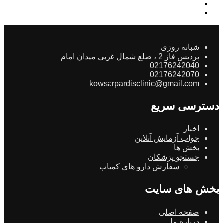
شبانه روزی
پردیس فاز 2 ، ضلع شمال غربی میدان امام
02176242040
02176242070
kowsarpardisclinic@gmail.com
دسترسی سریع
اخبار
جواب آزمایش آنلاین
بخش ها
جستجو پزشکان
سفارش دارو های کمیاب
بخش های سایت
صفحه اصلی
درباره ما