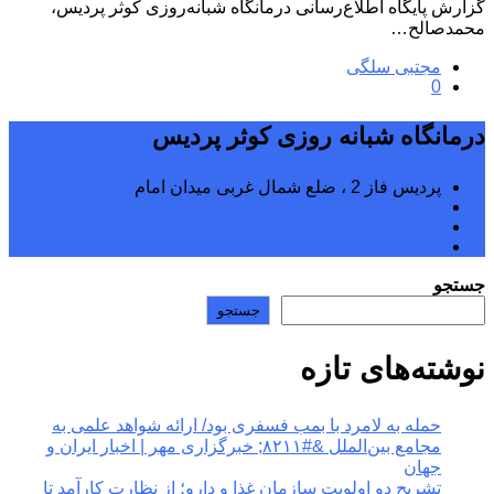
گزارش پایگاه اطلاع‌رسانی درمانگاه شبانه‌روزی کوثر پردیس،
محمدصالح…
مجتبی سلگی
0
درمانگاه شبانه روزی کوثر پردیس
پردیس فاز 2 ، ضلع شمال غربی میدان امام
02176242040
02176242070
kowsarpardisclinic@gmail.com
جستجو
جستجو
نوشته‌های تازه
حمله به لامرد با بمب فسفری بود/ ارائه شواهد علمی به
مجامع بین‌الملل &#۸۲۱۱; خبرگزاری مهر | اخبار ایران و
جهان
تشریح دو اولویت سازمان غذا و دارو؛ از نظارت کارآمد تا