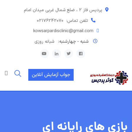
رش
ه
پردیس فاز 2 ، ضلع شمال غربی میدان امام
حتوا
تلفن تماس:
02176242070
kowsarpardisclinic@gmail.com
شنبه - چهارشنبه:
شبانه روزی
جواب آزمایش آنلاین
بازی های رایانه ای