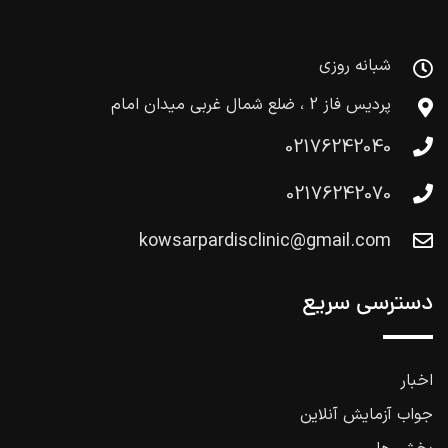
شبانه روزی
پردیس فاز 2 ، ضلع شمال غربی میدان امام
02176242040
02176242070
kowsarpardisclinic@gmail.com
دسترسی سریع
اخبار
جواب آزمایش آنلاین