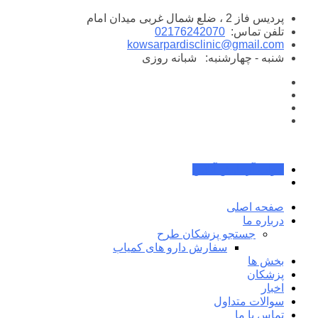
پرش
پردیس فاز 2 ، ضلع شمال غربی میدان امام
به
تلفن تماس:
02176242070
محتوا
kowsarpardisclinic@gmail.com
شنبه - چهارشنبه:
شبانه روزی
جواب آزمایش آنلاین
صفحه اصلی
درباره ما
جستجو پزشکان طرح
سفارش دارو های کمیاب
بخش ها
پزشکان
اخبار
سوالات متداول
تماس با ما