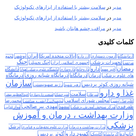
مدیر
در
سلامت بیشتر با استفاده از ابزارهای تکنولوژیک
مدیر
در
سلامت بیشتر با استفاده از ابزارهای تکنولوژیک
مدیر
در
مراقب چشم هایتان باشید
کلمات کلیدی
ایران
ایالات متحده امریکا
آزمون دستیاری
بوشهر
آزمایشگاه
ارز دارو
تجمع
جنگ
تجهیزات پزشکی
جمهوری اسلامی ایران
جنگ تحمیلی
مردمی
رمضان
دارو
دانشگاه
خبر مهم
داروخانه
داروسازی
دانشگاه علوم پزشکی اهواز
درمانگاه
درمانگاه شبانه روزی
درمان
درمانگاه
های علوم پزشکی
سازمان
شبانه روزی کوثر پردیس
رژیم صهیونیستی
رهبر شهید
غذا و دارو
سلامت
سرطان
شیرخشک
صنعت داروسازی
عبدالعظیم بهفر
مجلس شورای اسلامی
محمدرضا
علیرضا رئیسی
محصولات آرایشی و بهداشتی
مهدی پیر صالحی
ظفرقندی
مشهد
مرکز سنجش آموزش پزشکی
مواد غذایی
وزارت بهداشت ، درمان و آموزش
پزشکی
پزشک
وزارت بهداشت و درمان
وزارت علوم تحقیقات و فناوری
کمبود دارو
کوثر پردیس
خانواده
کلینیک
کرمانشاه