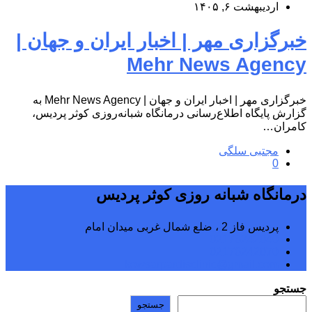
اردیبهشت ۶, ۱۴۰۵
خبرگزاری مهر | اخبار ایران و جهان |
Mehr News Agency
خبرگزاری مهر | اخبار ایران و جهان | Mehr News Agency به
گزارش پایگاه اطلاع‌رسانی درمانگاه شبانه‌روزی کوثر پردیس،
کامران…
مجتبی سلگی
0
درمانگاه شبانه روزی کوثر پردیس
پردیس فاز 2 ، ضلع شمال غربی میدان امام
02176242040
02176242070
kowsarpardisclinic@gmail.com
جستجو
جستجو