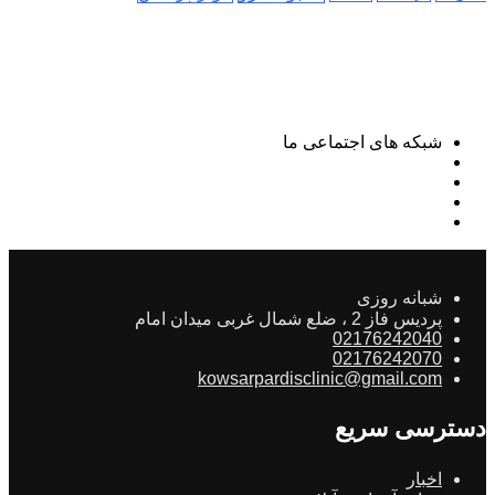
شبکه های اجتماعی ما
شبانه روزی
پردیس فاز 2 ، ضلع شمال غربی میدان امام
02176242040
02176242070
kowsarpardisclinic@gmail.com
دسترسی سریع
اخبار