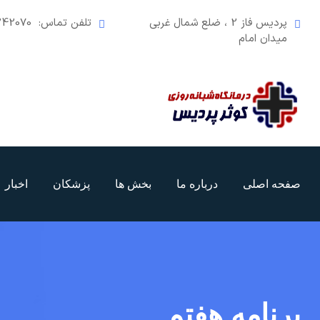
رش
پردیس فاز 2 ، ضلع شمال غربی
تلفن تماس:
242070
ه
میدان امام
حتوا
صفحه اصلی
درباره ما
بخش ها
پزشکان
اخبار
برنامه هفتم