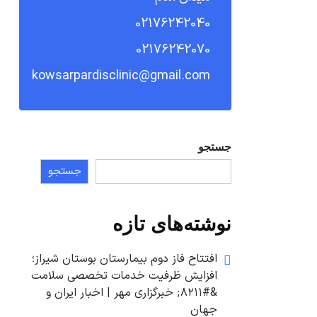
02176242040
02176242070
kowsarpardisclinic@gmail.com
جستجو
جستجو
نوشته‌های تازه
افتتاح فاز دوم بیمارستان بوستان شیراز؛
افزایش ظرفیت خدمات تخصصی سلامت
&#۸۲۱۱; خبرگزاری مهر | اخبار ایران و
جهان