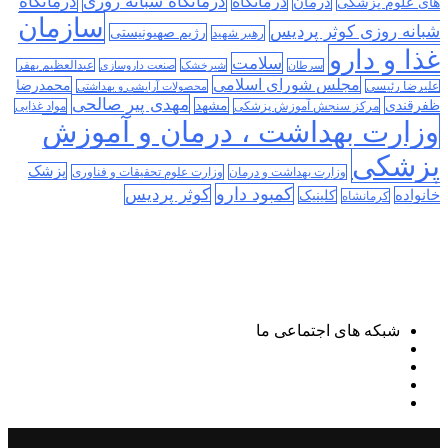
درمانگاه
درمانگاه شبانه روزی
درمان
درمانگاه
های علوم پزشکی
سازمان
شبانه روزی کوثر پردیس
رژیم صهیونیستی
رهبر شهید
غذا و دارو
سلامت
سرطان
شیرخشک
صنعت داروسازی
عبدالعظیم بهفر
مجلس شورای اسلامی
محمدرضا
علیرضا رئیسی
محصولات آرایشی و بهداشتی
مهدی پیر صالحی
ظفرقندی
مشهد
مرکز سنجش آموزش پزشکی
مواد غذایی
وزارت بهداشت ، درمان و آموزش
پزشکی
پزشک
وزارت بهداشت و درمان
وزارت علوم تحقیقات و فناوری
کمبود دارو
کوثر پردیس
خانواده
کلینیک
کرمانشاه
شبکه های اجتماعی ما