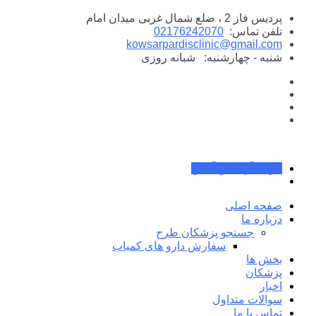
پرش
پردیس فاز 2 ، ضلع شمال غربی میدان امام
به
تلفن تماس:
02176242070
محتوا
kowsarpardisclinic@gmail.com
شنبه - چهارشنبه:
شبانه روزی
جواب آزمایش آنلاین
صفحه اصلی
درباره ما
جستجو پزشکان طرح
سفارش دارو های کمیاب
بخش ها
پزشکان
اخبار
سوالات متداول
تماس با ما