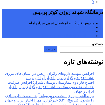
0
درمانگاه شبانه روزی کوثر پردیس
پردیس فاز 2 ، ضلع شمال غربی میدان امام
02176242040
02176242070
kowsarpardisclinic@gmail.com
جستجو
جستجو
نوشته‌های تازه
افزایش سهمیه داروهای زائران اربعین در استان های مرزی
&#۸۲۱۱; خبرگزاری مهر | اخبار ایران و جهان
افتتاح فاز دوم بیمارستان بوستان شیراز؛ افزایش ظرفیت
خدمات تخصصی سلامت &#۸۲۱۱; خبرگزاری مهر | اخبار
ایران و جهان
پیرصالحی: نیروی متخصص می‌تواند آینده صنعت داروسازی
را متحول کند &#۸۲۱۱; خبرگزاری مهر | اخبار ایران و جهان
معرفی ۱۰۰ فرآورده سنتی در سال جاری &#۸۲۱۱;