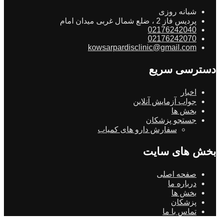
شبانه روزی
پردیس فاز 2 ، ضلع شمال غربی میدان امام
02176242040
02176242070
kowsarpardisclinic@gmail.com
دسترسی سریع
اخبار
جواب آزمایش آنلاین
بخش ها
جستجو پزشکان
سفارش دارو های کمیاب
بخش های سایت
صفحه اصلی
درباره ما
بخش ها
پزشکان
تماس با ما