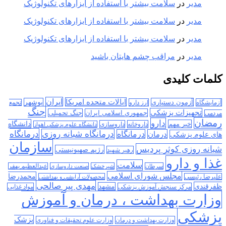
مدیر
در
سلامت بیشتر با استفاده از ابزارهای تکنولوژیک
مدیر
در
سلامت بیشتر با استفاده از ابزارهای تکنولوژیک
مدیر
در
سلامت بیشتر با استفاده از ابزارهای تکنولوژیک
مدیر
در
مراقب چشم هایتان باشید
کلمات کلیدی
ایران
ایالات متحده امریکا
آزمون دستیاری
بوشهر
آزمایشگاه
ارز دارو
تجمع
جنگ
تجهیزات پزشکی
جمهوری اسلامی ایران
جنگ تحمیلی
مردمی
رمضان
دارو
دانشگاه
خبر مهم
داروخانه
داروسازی
دانشگاه علوم پزشکی اهواز
درمانگاه
درمانگاه شبانه روزی
درمان
درمانگاه
های علوم پزشکی
سازمان
شبانه روزی کوثر پردیس
رژیم صهیونیستی
رهبر شهید
غذا و دارو
سلامت
سرطان
شیرخشک
صنعت داروسازی
عبدالعظیم بهفر
مجلس شورای اسلامی
محمدرضا
علیرضا رئیسی
محصولات آرایشی و بهداشتی
مهدی پیر صالحی
ظفرقندی
مشهد
مرکز سنجش آموزش پزشکی
مواد غذایی
وزارت بهداشت ، درمان و آموزش
پزشکی
پزشک
وزارت بهداشت و درمان
وزارت علوم تحقیقات و فناوری