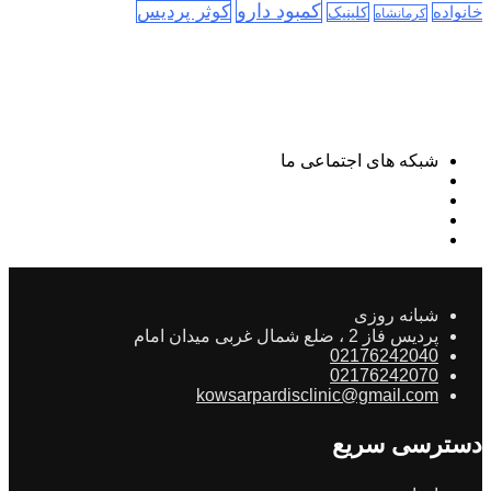
کمبود دارو
کوثر پردیس
خانواده
کلینیک
کرمانشاه
شبکه های اجتماعی ما
شبانه روزی
پردیس فاز 2 ، ضلع شمال غربی میدان امام
02176242040
02176242070
kowsarpardisclinic@gmail.com
دسترسی سریع