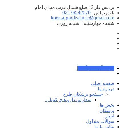
پرش
پردیس فاز 2 ، ضلع شمال غربی میدان امام
به
تلفن تماس:
02176242070
محتوا
kowsarpardisclinic@gmail.com
شنبه - چهارشنبه:
شبانه روزی
جواب آزمایش آنلاین
صفحه اصلی
درباره ما
جستجو پزشکان طرح
سفارش دارو های کمیاب
بخش ها
پزشکان
اخبار
سوالات متداول
تماس با ما