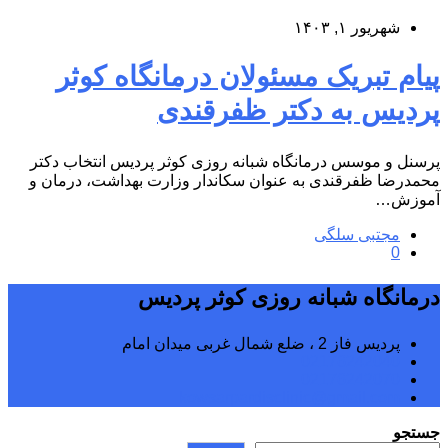
شهریور ۱, ۱۴۰۳
پیام تبریک مسئولان درمانگاه کوثر
پردیس به دکتر ظفرقندی
پرسنل و موسس درمانگاه شبانه روزی کوثر پردیس انتخاب دکتر
محمدرضا ظفرقندی به عنوان سکاندار وزارت بهداشت، درمان و
آموزش…
مجتبی سلگی
0
درمانگاه شبانه روزی کوثر پردیس
پردیس فاز 2 ، ضلع شمال غربی میدان امام
02176242040
02176242070
kowsarpardisclinic@gmail.com
جستجو