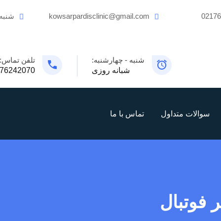
0217
kowsarpardisclinic@gmail.com
شنبه
شنبه - چهارشنبه:
تلفن تماس:
شبانه روزی
76242070
سوالات متداول
تماس با ما
 فوتبال