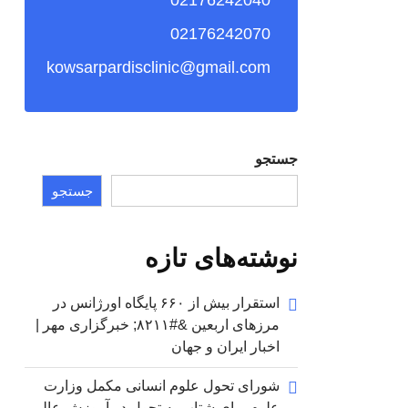
02176242040
02176242070
kowsarpardisclinic@gmail.com
جستجو
جستجو
نوشته‌های تازه
استقرار بیش از ۶۶۰ پایگاه اورژانس در
مرزهای اربعین &#۸۲۱۱; خبرگزاری مهر |
اخبار ایران و جهان
شورای تحول علوم انسانی مکمل وزارت
علوم برای شتاب به تحول در آموزش عالی