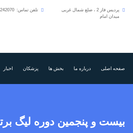
رش
پردیس فاز 2 ، ضلع شمال غربی
تلفن تماس:
6242070
ه
میدان امام
حتوا
صفحه اصلی
درباره ما
بخش ها
پزشکان
اخبار
بیست و پنجمین دوره لیگ برتر