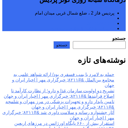
پردیس فاز 2 ، ضلع شمال غربی میدان امام
02176242040
02176242070
kowsarpardisclinic@gmail.com
جستجو
جستجو
نوشته‌های تازه
حمله به لامرد با بمب فسفری بود/ ارائه شواهد علمی به
مجامع بین‌الملل &#۸۲۱۱; خبرگزاری مهر | اخبار ایران و
جهان
تشریح دو اولویت سازمان غذا و دارو؛ از نظارت کارآمد تا
اصلاح فرآیندها &#۸۲۱۱; خبرگزاری مهر | اخبار ایران و جهان
تامین پایدار دارو و تجهیزات پزشکی در مرز مهران و شلمچه
&#۸۲۱۱; خبرگزاری مهر | اخبار ایران و جهان
آثار جشنواره رسانه و سلامت داوری شد &#۸۲۱۱; خبرگزاری
مهر | اخبار ایران و جهان
استقرار بیش از ۶۶۰ پایگاه اورژانس در مرزهای اربعین