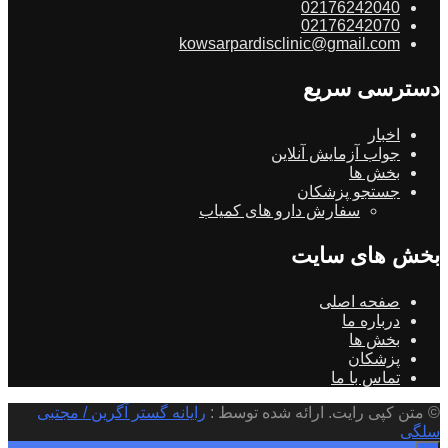
02176242040
02176242070
kowsarpardisclinic@gmail.com
دسترسی سریع
اخبار
جواب آزمایش آنلاین
بخش ها
جستجو پزشکان
سفارش دارو های کمیاب
بخش های سایت
صفحه اصلی
درباره ما
بخش ها
پزشکان
تماس با ما
© متن کپی رایت. ارائه شده توسط :
رایانه گستر آگرین / مجتبی
سلگی