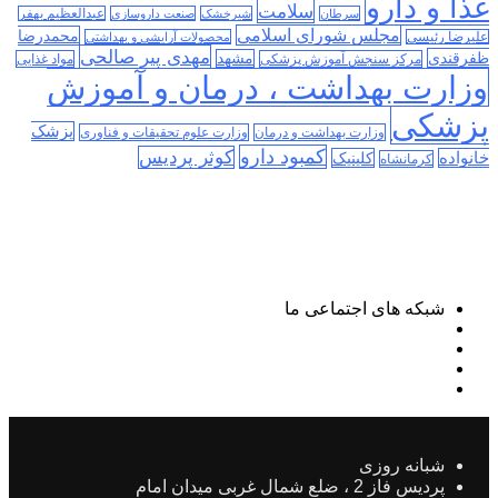
غذا و دارو
سلامت
سرطان
شیرخشک
صنعت داروسازی
عبدالعظیم بهفر
مجلس شورای اسلامی
محمدرضا
علیرضا رئیسی
محصولات آرایشی و بهداشتی
مهدی پیر صالحی
ظفرقندی
مشهد
مرکز سنجش آموزش پزشکی
مواد غذایی
وزارت بهداشت ، درمان و آموزش
پزشکی
پزشک
وزارت بهداشت و درمان
وزارت علوم تحقیقات و فناوری
کمبود دارو
کوثر پردیس
خانواده
کلینیک
کرمانشاه
شبکه های اجتماعی ما
شبانه روزی
پردیس فاز 2 ، ضلع شمال غربی میدان امام