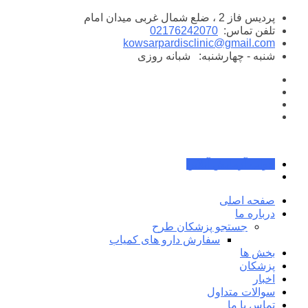
پرش
پردیس فاز 2 ، ضلع شمال غربی میدان امام
به
تلفن تماس:
02176242070
محتوا
kowsarpardisclinic@gmail.com
شنبه - چهارشنبه:
شبانه روزی
جواب آزمایش آنلاین
صفحه اصلی
درباره ما
جستجو پزشکان طرح
سفارش دارو های کمیاب
بخش ها
پزشکان
اخبار
سوالات متداول
تماس با ما