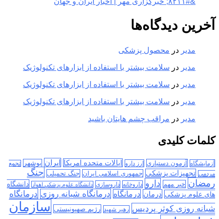
&#۸۲۱۱; خبرگزاری مهر | اخبار ایران و جهان
آخرین دیدگاه‌ها
مدیر
در
محصول پزشکی
مدیر
در
سلامت بیشتر با استفاده از ابزارهای تکنولوژیک
مدیر
در
سلامت بیشتر با استفاده از ابزارهای تکنولوژیک
مدیر
در
سلامت بیشتر با استفاده از ابزارهای تکنولوژیک
مدیر
در
مراقب چشم هایتان باشید
کلمات کلیدی
ایران
ایالات متحده امریکا
آزمون دستیاری
بوشهر
آزمایشگاه
ارز دارو
تجمع
جنگ
تجهیزات پزشکی
جمهوری اسلامی ایران
جنگ تحمیلی
مردمی
رمضان
دارو
دانشگاه
خبر مهم
داروخانه
داروسازی
دانشگاه علوم پزشکی اهواز
درمانگاه
درمانگاه شبانه روزی
درمان
درمانگاه
های علوم پزشکی
سازمان
شبانه روزی کوثر پردیس
رژیم صهیونیستی
رهبر شهید