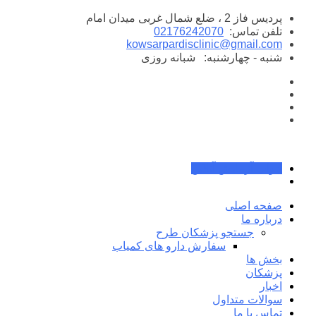
پرش
پردیس فاز 2 ، ضلع شمال غربی میدان امام
به
تلفن تماس:
02176242070
محتوا
kowsarpardisclinic@gmail.com
شنبه - چهارشنبه:
شبانه روزی
جواب آزمایش آنلاین
صفحه اصلی
درباره ما
جستجو پزشکان طرح
سفارش دارو های کمیاب
بخش ها
پزشکان
اخبار
سوالات متداول
تماس با ما