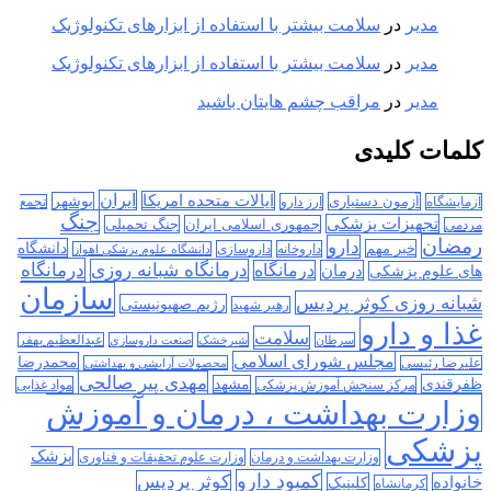
مدیر
در
سلامت بیشتر با استفاده از ابزارهای تکنولوژیک
مدیر
در
سلامت بیشتر با استفاده از ابزارهای تکنولوژیک
مدیر
در
مراقب چشم هایتان باشید
کلمات کلیدی
ایران
ایالات متحده امریکا
آزمون دستیاری
بوشهر
آزمایشگاه
ارز دارو
تجمع
جنگ
تجهیزات پزشکی
جمهوری اسلامی ایران
جنگ تحمیلی
مردمی
رمضان
دارو
دانشگاه
خبر مهم
داروخانه
داروسازی
دانشگاه علوم پزشکی اهواز
درمانگاه
درمانگاه شبانه روزی
درمان
درمانگاه
های علوم پزشکی
سازمان
شبانه روزی کوثر پردیس
رژیم صهیونیستی
رهبر شهید
غذا و دارو
سلامت
سرطان
شیرخشک
صنعت داروسازی
عبدالعظیم بهفر
مجلس شورای اسلامی
محمدرضا
علیرضا رئیسی
محصولات آرایشی و بهداشتی
مهدی پیر صالحی
ظفرقندی
مشهد
مرکز سنجش آموزش پزشکی
مواد غذایی
وزارت بهداشت ، درمان و آموزش
پزشکی
پزشک
وزارت بهداشت و درمان
وزارت علوم تحقیقات و فناوری
کمبود دارو
کوثر پردیس
خانواده
کلینیک
کرمانشاه