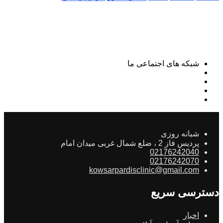
شبکه های اجتماعی ما
شبانه روزی
پردیس فاز 2 ، ضلع شمال غربی میدان امام
02176242040
02176242070
kowsarpardisclinic@gmail.com
دسترسی سریع
اخبار