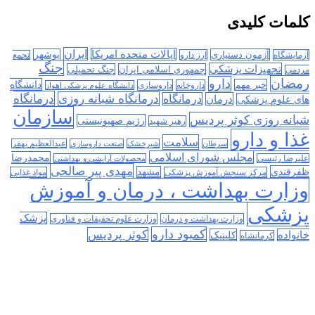
کلمات کلیدی
ایران
ایالات متحده امریکا
آزمون دستیاری
بوشهر
آزمایشگاه
ارز دارو
تجمع
جنگ
تجهیزات پزشکی
جمهوری اسلامی ایران
جنگ تحمیلی
مردمی
رمضان
دارو
دانشگاه
خبر مهم
داروخانه
داروسازی
دانشگاه علوم پزشکی اهواز
درمانگاه
درمانگاه شبانه روزی
درمان
درمانگاه
های علوم پزشکی
سازمان
شبانه روزی کوثر پردیس
رژیم صهیونیستی
رهبر شهید
غذا و دارو
سلامت
سرطان
شیرخشک
صنعت داروسازی
عبدالعظیم بهفر
مجلس شورای اسلامی
محمدرضا
علیرضا رئیسی
محصولات آرایشی و بهداشتی
مهدی پیر صالحی
ظفرقندی
مشهد
مرکز سنجش آموزش پزشکی
مواد غذایی
وزارت بهداشت ، درمان و آموزش
پزشکی
پزشک
وزارت بهداشت و درمان
وزارت علوم تحقیقات و فناوری
کمبود دارو
کوثر پردیس
خانواده
کلینیک
کرمانشاه