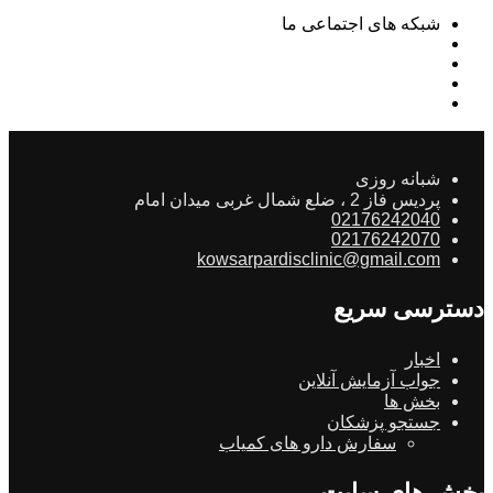
شبکه های اجتماعی ما
شبانه روزی
پردیس فاز 2 ، ضلع شمال غربی میدان امام
02176242040
02176242070
kowsarpardisclinic@gmail.com
دسترسی سریع
اخبار
جواب آزمایش آنلاین
بخش ها
جستجو پزشکان
سفارش دارو های کمیاب
بخش های سایت