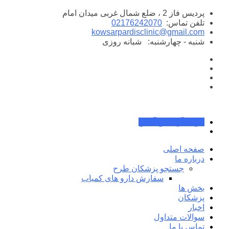
پرش
پردیس فاز 2 ، ضلع شمال غربی میدان امام
به
تلفن تماس:
02176242070
محتوا
kowsarpardisclinic@gmail.com
شنبه - چهارشنبه:
شبانه روزی
جواب آزمایش آنلاین
صفحه اصلی
درباره ما
جستجو پزشکان طرح
سفارش دارو های کمیاب
بخش ها
پزشکان
اخبار
سوالات متداول
تماس با ما