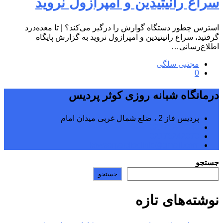
سراغ رانیتیدین و امپرازول نروید
استرس چطور دستگاه گوارش‌ را درگیر می‌کند؟ | تا معده‌درد
گرفتید، سراغ رانیتیدین و امپرازول نروید به گزارش پایگاه
اطلاع‌رسانی…
مجتبی سلگی
0
درمانگاه شبانه روزی کوثر پردیس
پردیس فاز 2 ، ضلع شمال غربی میدان امام
02176242040
02176242070
kowsarpardisclinic@gmail.com
جستجو
جستجو
نوشته‌های تازه